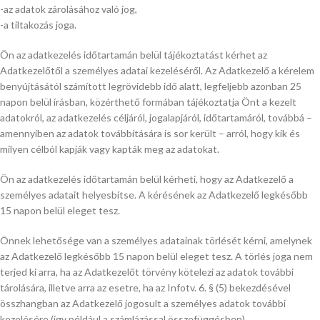
-az adatok zárolásához való jog,
-a tiltakozás joga.
Ön az adatkezelés időtartamán belül tájékoztatást kérhet az
Adatkezelőtől a személyes adatai kezeléséről. Az Adatkezelő a kérelem
benyújtásától számított legrövidebb idő alatt, legfeljebb azonban 25
napon belül írásban, közérthető formában tájékoztatja Önt a kezelt
adatokról, az adatkezelés céljáról, jogalapjáról, időtartamáról, továbbá –
amennyiben az adatok továbbítására is sor került – arról, hogy kik és
milyen célból kapják vagy kapták meg az adatokat.
Ön az adatkezelés időtartamán belül kérheti, hogy az Adatkezelő a
személyes adatait helyesbítse. A kérésének az Adatkezelő legkésőbb
15 napon belül eleget tesz.
Önnek lehetősége van a személyes adatainak törlését kérni, amelynek
az Adatkezelő legkésőbb 15 napon belül eleget tesz. A törlés joga nem
terjed ki arra, ha az Adatkezelőt törvény kötelezi az adatok további
tárolására, illetve arra az esetre, ha az Infotv. 6. § (5) bekezdésével
összhangban az Adatkezelő jogosult a személyes adatok további
kezelésére (így például a számlázással összefüggésben).