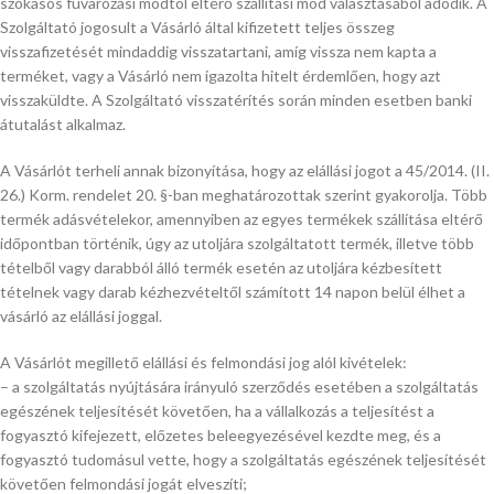
szokásos fuvarozási módtól eltérő szállítási mód választásából adódik. A
Szolgáltató jogosult a Vásárló által kifizetett teljes összeg
visszafizetését mindaddig visszatartani, amíg vissza nem kapta a
terméket, vagy a Vásárló nem igazolta hitelt érdemlően, hogy azt
visszaküldte. A Szolgáltató visszatérítés során minden esetben banki
átutalást alkalmaz.
A Vásárlót terheli annak bizonyítása, hogy az elállási jogot a 45/2014. (II.
26.) Korm. rendelet 20. §-ban meghatározottak szerint gyakorolja. Több
termék adásvételekor, amennyiben az egyes termékek szállítása eltérő
időpontban történik, úgy az utoljára szolgáltatott termék, illetve több
tételből vagy darabból álló termék esetén az utoljára kézbesített
tételnek vagy darab kézhezvételtől számított 14 napon belül élhet a
vásárló az elállási joggal.
A Vásárlót megillető elállási és felmondási jog alól kivételek:
– a szolgáltatás nyújtására irányuló szerződés esetében a szolgáltatás
egészének teljesítését követően, ha a vállalkozás a teljesítést a
fogyasztó kifejezett, előzetes beleegyezésével kezdte meg, és a
fogyasztó tudomásul vette, hogy a szolgáltatás egészének teljesítését
követően felmondási jogát elveszíti;