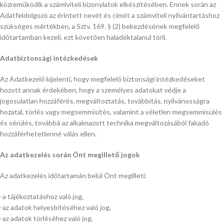
közreműködik a számlviteli bizonylatok elkészítésében. Ennek során az
Adatfeldolgozó az érintett nevét és címét a számviteli nyilvántartáshoz
szükséges mértékben, a Sztv. 169. § (2) bekezdésének megfelelő
időtartamban kezeli, ezt követően haladéktalanul törli.
Adatbiztonsági intézkedések
Az Adatkezelő kijelenti, hogy megfelelő biztonsági intézkedéseket
hozott annak érdekében, hogy a személyes adatokat védje a
jogosulatlan hozzáférés, megváltoztatás, továbbítás, nyilvánosságra
hozatal, törlés vagy megsemmisítés, valamint a véletlen megsemmisülés
és sérülés, továbbá az alkalmazott technika megváltozásából fakadó
hozzáférhetetlenné válás ellen.
Az adatkezelés során Önt megillető jogok
Az adatkezelés időtartamán belül Önt megilleti:
-a tájékoztatáshoz való jog,
-az adatok helyesbítéséhez való jog,
-az adatok törléséhez való jog,