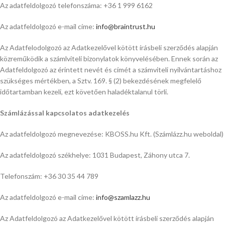
Az adatfeldolgozó telefonszáma: +36 1 999 6162
Az adatfeldolgozó e-mail címe:
info@braintrust.hu
Az Adatfelodolgozó az Adatkezelővel kötött írásbeli szerződés alapján
közreműködik a számlviteli bizonylatok könyvelésében. Ennek során az
Adatfeldolgozó az érintett nevét és címét a számviteli nyilvántartáshoz
szükséges mértékben, a Sztv. 169. § (2) bekezdésének megfelelő
időtartamban kezeli, ezt követően haladéktalanul törli.
Számlázással kapcsolatos adatkezelés
Az adatfeldolgozó megnevezése: KBOSS.hu Kft. (Számlázz.hu weboldal)
Az adatfeldolgozó székhelye: 1031 Budapest, Záhony utca 7.
Telefonszám: +36 30 35 44 789
Az adatfeldolgozó e-mail címe:
info@szamlazz.hu
Az Adatfeldolgozó az Adatkezelővel kötött írásbeli szerződés alapján