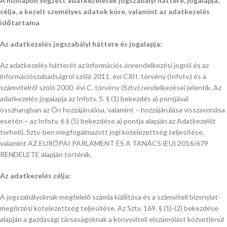
A honlapon végzett adatkezelések jogszabályi háttere, jogalapja,
célja, a kezelt személyes adatok köre, valamint az adatkezelés
időtartama
Az adatkezelés jogszabályi háttere és jogalapja:
Az adatkezelés hátterét az információs önrendelkezési jogról és az
információszabadságról szóló 2011. évi CXII. törvény (Infotv.) és a
számvitelről szóló 2000. évi C. törvény (Sztv.) rendelkezései jelentik. Az
adatkezelés jogalapja az Infotv. 5. § (1) bekezdés a) pontjával
összhangban az Ön hozzájárulása, valamint – hozzájárulása visszavonása
esetén – az Infotv. 6 § (5) bekezdése a) pontja alapján az Adatkezelőt
terhelő, Sztv-ben megfogalmazott jogi kötelezettség teljesítése,
valamint AZ EURÓPAI PARLAMENT ÉS A TANÁCS (EU) 2016/679
RENDELETE alapján történik.
Az adatkezelés célja:
A jogszabályoknak megfelelő számla kiállítása és a számviteli bizonylat-
megőrzési kötelezettség teljesítése. Az Sztv. 169. § (1)-(2) bekezdése
alapján a gazdasági társaságoknak a könyvviteli elszámolást közvetlenül