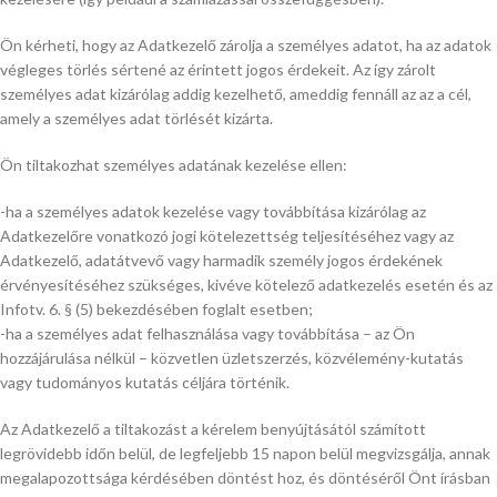
Ön kérheti, hogy az Adatkezelő zárolja a személyes adatot, ha az adatok
végleges törlés sértené az érintett jogos érdekeit. Az így zárolt
személyes adat kizárólag addig kezelhető, ameddig fennáll az az a cél,
amely a személyes adat törlését kizárta.
Ön tiltakozhat személyes adatának kezelése ellen:
-ha a személyes adatok kezelése vagy továbbítása kizárólag az
Adatkezelőre vonatkozó jogi kötelezettség teljesítéséhez vagy az
Adatkezelő, adatátvevő vagy harmadik személy jogos érdekének
érvényesítéséhez szükséges, kivéve kötelező adatkezelés esetén és az
Infotv. 6. § (5) bekezdésében foglalt esetben;
-ha a személyes adat felhasználása vagy továbbítása – az Ön
hozzájárulása nélkül – közvetlen üzletszerzés, közvélemény-kutatás
vagy tudományos kutatás céljára történik.
Az Adatkezelő a tiltakozást a kérelem benyújtásától számított
legrövidebb időn belül, de legfeljebb 15 napon belül megvizsgálja, annak
megalapozottsága kérdésében döntést hoz, és döntéséről Önt írásban