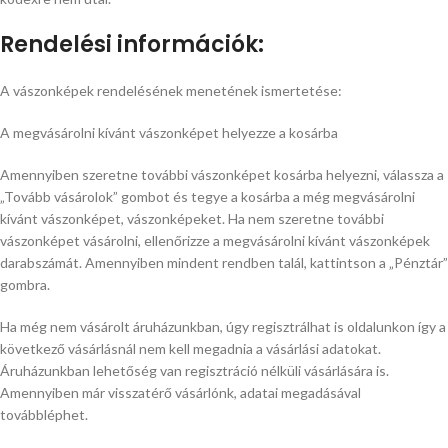
Rendelési információk:
A vászonképek rendelésének menetének ismertetése:
A megvásárolni kívánt vászonképet helyezze a kosárba
Amennyiben szeretne további vászonképet kosárba helyezni, válassza a
„Tovább vásárolok” gombot és tegye a kosárba a még megvásárolni
kívánt vászonképet, vászonképeket. Ha nem szeretne további
vászonképet vásárolni, ellenőrizze a megvásárolni kívánt vászonképek
darabszámát. Amennyiben mindent rendben talál, kattintson a „Pénztár”
gombra.
Ha még nem vásárolt áruházunkban, úgy regisztrálhat is oldalunkon így a
következő vásárlásnál nem kell megadnia a vásárlási adatokat.
Áruházunkban lehetőség van regisztráció nélküli vásárlására is.
Amennyiben már visszatérő vásárlónk, adatai megadásával
továbbléphet.