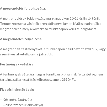
A megrendelés feldolgozása:
A megrendelések feldolgozása munkanapokon 10-18 óráig történik.
Természetesen a vásárlók ezen időintervallumon kívül is leadhatják a
megrendelést, mely a következő munkanapon kerül feldolgozásra.
A megrendelés teljesítése:
A megrendelt festményeket 7 munkanapon belül házhoz szállítjuk, vagy
személyes átvételi pontra juttatjuk.
Festmények vételára:
A festmények vételára magyar forintban (Ft) vannak feltüntetve, nem
tartalmazzák a kiszállítás költségét, amely 2990,- Ft.
Fizetési lehetőségek:
– Készpénz (utánvét)
– Online fizetés (Bankkártya)