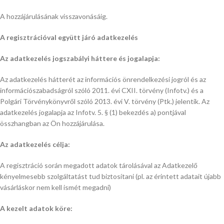
A hozzájárulásának visszavonásáig.
A regisztrációval együtt járó adatkezelés
Az adatkezelés jogszabályi háttere és jogalapja:
Az adatkezelés hátterét az információs önrendelkezési jogról és az
információszabadságról szóló 2011. évi CXII. törvény (Infotv.) és a
Polgári Törvénykönyvről szóló 2013. évi V. törvény (Ptk.) jelentik. Az
adatkezelés jogalapja az Infotv. 5. § (1) bekezdés a) pontjával
összhangban az Ön hozzájárulása.
Az adatkezelés célja:
A regisztráció során megadott adatok tárolásával az Adatkezelő
kényelmesebb szolgáltatást tud biztosítani (pl. az érintett adatait újabb
vásárláskor nem kell ismét megadni)
A kezelt adatok köre: