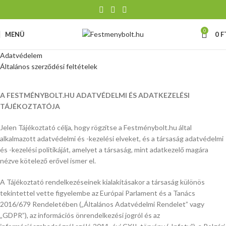
0
MENÜ
0
F
Adatvédelem
Általános szerződési feltételek
A FESTMÉNYBOLT.HU ADATVÉDELMI ÉS ADATKEZELÉSI
TÁJÉKOZTATÓJA
Jelen Tájékoztató célja, hogy rögzítse a Festménybolt.hu által
alkalmazott adatvédelmi és -kezelési elveket, és a társaság adatvédelmi
és -kezelési politikáját, amelyet a társaság, mint adatkezelő magára
nézve kötelező erővel ismer el.
A Tájékoztató rendelkezéseinek kialakításakor a társaság különös
tekintettel vette figyelembe az Európai Parlament és a Tanács
2016/679 Rendeletében („Általános Adatvédelmi Rendelet” vagy
„GDPR”), az információs önrendelkezési jogról és az