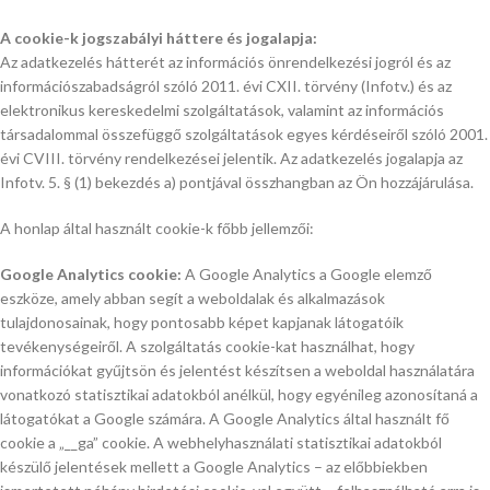
A cookie-k jogszabályi háttere és jogalapja:
Az adatkezelés hátterét az információs önrendelkezési jogról és az
információszabadságról szóló 2011. évi CXII. törvény (Infotv.) és az
elektronikus kereskedelmi szolgáltatások, valamint az információs
társadalommal összefüggő szolgáltatások egyes kérdéseiről szóló 2001.
évi CVIII. törvény rendelkezései jelentik. Az adatkezelés jogalapja az
Infotv. 5. § (1) bekezdés a) pontjával összhangban az Ön hozzájárulása.
A honlap által használt cookie-k főbb jellemzői:
Google Analytics cookie:
A Google Analytics a Google elemző
eszköze, amely abban segít a weboldalak és alkalmazások
tulajdonosainak, hogy pontosabb képet kapjanak látogatóik
tevékenységeiről. A szolgáltatás cookie-kat használhat, hogy
információkat gyűjtsön és jelentést készítsen a weboldal használatára
vonatkozó statisztikai adatokból anélkül, hogy egyénileg azonosítaná a
látogatókat a Google számára. A Google Analytics által használt fő
cookie a „__ga” cookie. A webhelyhasználati statisztikai adatokból
készülő jelentések mellett a Google Analytics – az előbbiekben