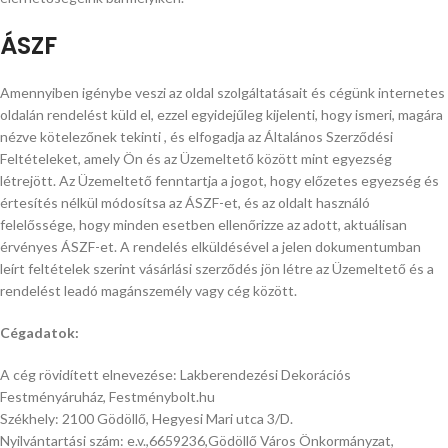
ÁSZF
Amennyiben igénybe veszi az oldal szolgáltatásait és cégünk internetes
oldalán rendelést küld el, ezzel egyidejűleg kijelenti, hogy ismeri, magára
nézve kötelezőnek tekinti , és elfogadja az Általános Szerződési
Feltételeket, amely Ön és az Üzemeltető között mint egyezség
létrejött. Az Üzemeltető fenntartja a jogot, hogy előzetes egyezség és
értesítés nélkül módosítsa az ÁSZF-et, és az oldalt használó
felelőssége, hogy minden esetben ellenőrizze az adott, aktuálisan
érvényes ÁSZF-et. A rendelés elküldésével a jelen dokumentumban
leírt feltételek szerint vásárlási szerződés jön létre az Üzemeltető és a
rendelést leadó magánszemély vagy cég között.
Cégadatok:
A cég rövidített elnevezése: Lakberendezési Dekorációs
Festményáruház, Festménybolt.hu
Székhely: 2100 Gödöllő, Hegyesi Mari utca 3/D.
Nyilvántartási szám: e.v.,6659236,Gödöllő Város Önkormányzat,