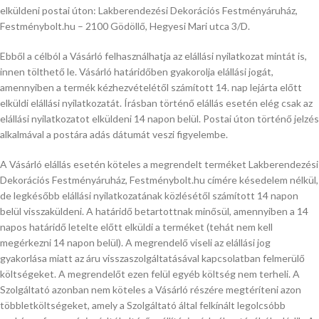
elküldeni postai úton: Lakberendezési Dekorációs Festményáruház,
Festménybolt.hu – 2100 Gödöllő, Hegyesi Mari utca 3/D.
Ebből a célból a Vásárló felhasználhatja az elállási nyilatkozat mintát is,
innen tölthető le. Vásárló határidőben gyakorolja elállási jogát,
amennyiben a termék kézhezvételétől számított 14. nap lejárta előtt
elküldi elállási nyilatkozatát. Írásban történő elállás esetén elég csak az
elállási nyilatkozatot elküldeni 14 napon belül. Postai úton történő jelzés
alkalmával a postára adás dátumát veszi figyelembe.
A Vásárló elállás esetén köteles a megrendelt terméket Lakberendezési
Dekorációs Festményáruház, Festménybolt.hu címére késedelem nélkül,
de legkésőbb elállási nyilatkozatának közlésétől számított 14 napon
belül visszaküldeni. A határidő betartottnak minősül, amennyiben a 14
napos határidő letelte előtt elküldi a terméket (tehát nem kell
megérkezni 14 napon belül). A megrendelő viseli az elállási jog
gyakorlása miatt az áru visszaszolgáltatásával kapcsolatban felmerülő
költségeket. A megrendelőt ezen felül egyéb költség nem terheli. A
Szolgáltató azonban nem köteles a Vásárló részére megtéríteni azon
többletköltségeket, amely a Szolgáltató által felkínált legolcsóbb