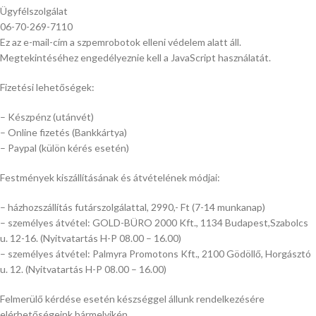
Ügyfélszolgálat
06-70-269-7110
Ez az e-mail-cím a szpemrobotok elleni védelem alatt áll.
Megtekintéséhez engedélyeznie kell a JavaScript használatát.
Fizetési lehetőségek:
– Készpénz (utánvét)
– Online fizetés (Bankkártya)
– Paypal (külön kérés esetén)
Festmények kiszállításának és átvételének módjai:
– házhozszállítás futárszolgálattal, 2990,- Ft (7-14 munkanap)
– személyes átvétel: GOLD-BÜRO 2000 Kft., 1134 Budapest,Szabolcs
u. 12-16. (Nyitvatartás H-P 08.00 – 16.00)
– személyes átvétel: Palmyra Promotons Kft., 2100 Gödöllő, Horgásztó
u. 12. (Nyitvatartás H-P 08.00 – 16.00)
Felmerülő kérdése esetén készséggel állunk rendelkezésére
elérhetőségeink bármelyikén.