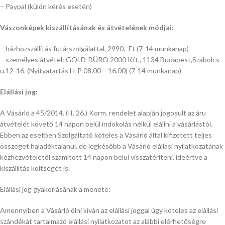
– Paypal (külön kérés esetén)
Vászonképek kiszállításának és átvételének módjai:
– házhozszállítás futárszolgálattal, 2990,- Ft (7-14 munkanap)
– személyes átvétel: GOLD-BÜRO 2000 Kft., 1134 Budapest,Szabolcs
u.12-16. (Nyitvatartás H-P 08.00 – 16.00) (7-14 munkanap)
Elállási jog:
A Vásárló a 45/2014. (II. 26.) Korm. rendelet alapján jogosult az áru
átvételét követő 14 napon belül indokolás nélkül elállni a vásárlástól.
Ebben az esetben Szolgáltató köteles a Vásárló által kifizetett teljes
összeget haladéktalanul, de legkésőbb a Vásárló elállási nyilatkozatának
kézhezvételétől számított 14 napon belül visszatéríteni, ideértve a
kiszállítás költségét is.
Elállási jog gyakorlásának a menete:
Amennyiben a Vásárló élni kíván az elállási joggal úgy köteles az elállási
szándékát tartalmazó elállási nyilatkozatot az alábbi elérhetőségre