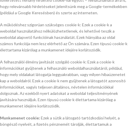
ismertetett néhány hirdetési cookie-val együtt – felhasználható arra is,
hogy relevánsabb hirdetéseket jelenítsünk meg a Google-termékekben
(például a Google Keresésben) és szerte az interneten.
A működéshez szigorúan szükséges cookie-k: Ezek a cookie-k a
weboldal használatához nélkülözhetetlenek, és lehetővé teszik a
weboldal alapvető funkcióinak használatát. Ezek hiányába az oldal
számos funkciója nem lesz elérhető az Ön számára. Ezen típusú cookie-k
élettartama kizárólag a munkamenet idejére korlátozódik.
A felhasználói élmény javítását szolgáló cookie-k: Ezek a cookie-k
információkat gyűjtenek a felhasználó weboldalhasználatáról, például,
hogy mely oldalakat látogatja leggyakrabban, vagy milyen hibaüzenetet
kap a weboldalról. Ezek a cookie-k nem gyűjtenek a látogatót azonosító
információkat, vagyis teljesen általános, névtelen információkkal
dolgoznak. Az ezekből nyert adatokat a weboldal teljesítményének
javítására használjuk. Ezen típusú cookie-k élettartama kizárólag a
munkamenet idejére korlátozódik.
Munkamenet cookie:
Ezek a sütik a látogató tartózkodási helyét, a
böngésző nyelvét, a fizetés pénznemét tárolják, élettartamuk a