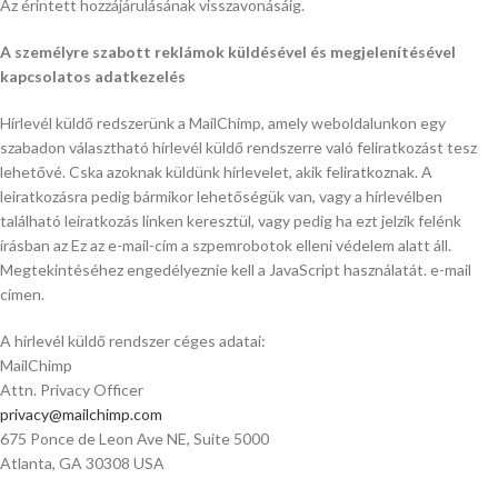
Az érintett hozzájárulásának visszavonásáig.
A személyre szabott reklámok küldésével és megjelenítésével
kapcsolatos adatkezelés
Hírlevél küldő redszerünk a MailChimp, amely weboldalunkon egy
szabadon választható hírlevél küldő rendszerre való feliratkozást tesz
lehetővé. Cska azoknak küldünk hírlevelet, akik feliratkoznak. A
leiratkozásra pedig bármikor lehetőségük van, vagy a hírlevélben
található leiratkozás linken keresztül, vagy pedig ha ezt jelzik felénk
írásban az
Ez az e-mail-cím a szpemrobotok elleni védelem alatt áll.
Megtekintéséhez engedélyeznie kell a JavaScript használatát.
e-mail
címen.
A hírlevél küldő rendszer céges adatai:
MailChimp
Attn. Privacy Officer
privacy@mailchimp.com
675 Ponce de Leon Ave NE, Suite 5000
Atlanta, GA 30308 USA