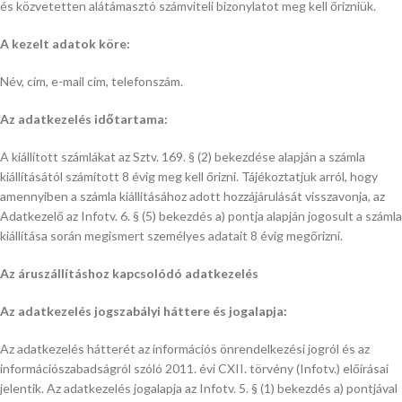
és közvetetten alátámasztó számviteli bizonylatot meg kell őrizniük.
A kezelt adatok köre:
Név, cím, e-mail cím, telefonszám.
Az adatkezelés időtartama:
A kiállított számlákat az Sztv. 169. § (2) bekezdése alapján a számla
kiállításától számított 8 évig meg kell őrizni. Tájékoztatjuk arról, hogy
amennyiben a számla kiállításához adott hozzájárulását visszavonja, az
Adatkezelő az Infotv. 6. § (5) bekezdés a) pontja alapján jogosult a számla
kiállítása során megismert személyes adatait 8 évig megőrizni.
Az áruszállításhoz kapcsolódó adatkezelés
Az adatkezelés jogszabályi háttere és jogalapja:
Az adatkezelés hátterét az információs önrendelkezési jogról és az
információszabadságról szóló 2011. évi CXII. törvény (Infotv.) előírásai
jelentik. Az adatkezelés jogalapja az Infotv. 5. § (1) bekezdés a) pontjával