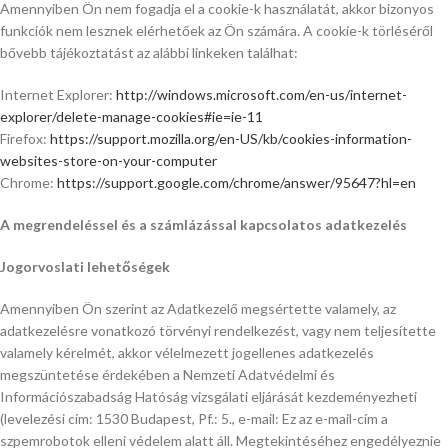
Amennyiben Ön nem fogadja el a cookie-k használatát, akkor bizonyos
funkciók nem lesznek elérhetőek az Ön számára. A cookie-k törléséről
bővebb tájékoztatást az alábbi linkeken találhat:
Internet Explorer:
http://windows.microsoft.com/en-us/internet-
explorer/delete-manage-cookies#ie=ie-11
Firefox:
https://support.mozilla.org/en-US/kb/cookies-information-
websites-store-on-your-computer
Chrome:
https://support.google.com/chrome/answer/95647?hl=en
A megrendeléssel és a számlázással kapcsolatos adatkezelés
Jogorvoslati lehetőségek
Amennyiben Ön szerint az Adatkezelő megsértette valamely, az
adatkezelésre vonatkozó törvényi rendelkezést, vagy nem teljesítette
valamely kérelmét, akkor vélelmezett jogellenes adatkezelés
megszüntetése érdekében a Nemzeti Adatvédelmi és
Információszabadság Hatóság vizsgálati eljárását kezdeményezheti
(levelezési cím: 1530 Budapest, Pf.: 5., e-mail:
Ez az e-mail-cím a
szpemrobotok elleni védelem alatt áll. Megtekintéséhez engedélyeznie