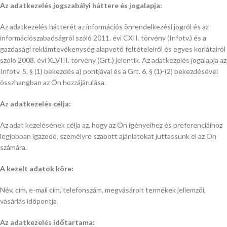
Az adatkezelés jogszabályi háttere és jogalapja:
Az adatkezelés hátterét az információs önrendelkezési jogról és az
információszabadságról szóló 2011. évi CXII. törvény (Infotv.) és a
gazdasági reklámtevékenység alapvető feltételeiről és egyes korlátairól
szóló 2008. évi XLVIII. törvény (Grt.) jelentik. Az adatkezelés jogalapja az
Infotv. 5. § (1) bekezdés a) pontjával és a Grt. 6. § (1)-(2) bekezdésével
összhangban az Ön hozzájárulása.
Az adatkezelés célja:
Az adat kezelésének célja az, hogy az Ön igényeihez és preferenciáihoz
legjobban igazodó, személyre szabott ajánlatokat juttassunk el az Ön
számára.
A kezelt adatok köre:
Név, cím, e-mail cím, telefonszám, megvásárolt termékek jellemzői,
vásárlás időpontja.
Az adatkezelés időtartama: