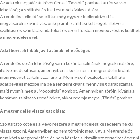
Az adatok megadását követően a ” Tovább” gombra kattintva van
lehetőség a szállítási és fizetési mód kiválasztására.
A rendelése elküldése előtte még egyszer leellenőrizheti a
megvásárolni kívánt vászonkép árát, szállítási költségét, illetve a
szállítási és számlázási adatokat és ezen fázisban megjegyzést is küldhet
a megrendelésével.
Adatbeviteli hibák javításának lehetőségei:
A rendelés során lehetőség van a kosár tartalmának megtekintésére,
illetve módosítására, amennyiben a kosár nem a megrendelni kívánt
mennyiséget tartalmazza, úgy a „Mennyiség” oszlopban található
adatbeviteli mezőbe írja be a rendelni kívánt mennyiség darabszámát,
majd nyomja meg a „Módosítás” gombot. Amennyiben törölni kívánja a
kosárban található termékeket, akkor nyomja meg a „Törlés” gombot.
A megrendelés visszaigazolása:
Szolgáltató köteles a Vevő részére a megrendelést késedelem nélkül
visszaigazolni. Amennyiben ez nem történik meg, úgy a Megrendelőt
nem köti a megrendelése és nem köteles a kiszállított terméket átvenni.