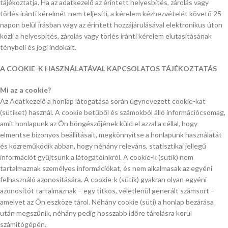
tájékoztatja. Ha az adatkezelő az érintett helyesbítés, zárolás vagy
törlés iránti kérelmét nem teljesíti, a kérelem kézhezvételét követő 25
napon belül írásban vagy az érintett hozzájárulásával elektronikus úton
közli a helyesbítés, zárolás vagy törlés iránti kérelem elutasításának
ténybeli és jogi indokait.
A COOKIE-K HASZNÁLATÁVAL KAPCSOLATOS TÁJÉKOZTATÁS
Mi az a cookie?
Az Adatkezelő a honlap látogatása során úgynevezett cookie-kat
(sütiket) használ. A cookie betűből és számokból álló információcsomag,
amit honlapunk az Ön böngészőjének küld el azzal a céllal, hogy
elmentse bizonyos beállításait, megkönnyítse a honlapunk használatát
és közreműködik abban, hogy néhány releváns, statisztikai jellegű
információt gyűjtsünk a látogatóinkról. A cookie-k (sütik) nem
tartalmaznak személyes információkat, és nem alkalmasak az egyéni
felhasználó azonosítására. A cookie-k (sütik) gyakran olyan egyéni
azonosítót tartalmaznak – egy titkos, véletlenül generált számsort –
amelyet az Ön eszköze tárol. Néhány cookie (süti) a honlap bezárása
után megszűnik, néhány pedig hosszabb időre tárolásra kerül
számítógépén.