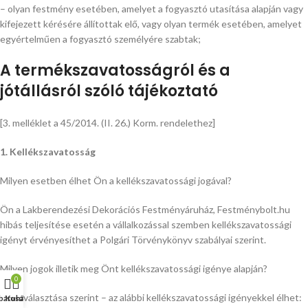
– olyan festmény esetében, amelyet a fogyasztó utasítása alapján vagy
kifejezett kérésére állítottak elő, vagy olyan termék esetében, amelyet
egyértelműen a fogyasztó személyére szabtak;
A termékszavatosságról és a
jótállásról szóló tájékoztató
[3. melléklet a 45/2014. (II. 26.) Korm. rendelethez]
1. Kellékszavatosság
Milyen esetben élhet Ön a kellékszavatossági jogával?
Ön a Lakberendezési Dekorációs Festményáruház, Festménybolt.hu
hibás teljesítése esetén a vállalkozással szemben kellékszavatossági
igényt érvényesíthet a Polgári Törvénykönyv szabályai szerint.
Milyen jogok illetik meg Önt kellékszavatossági igénye alapján?
0
Ön – választása szerint – az alábbi kellékszavatossági igényekkel élhet:
báruház
Kosár