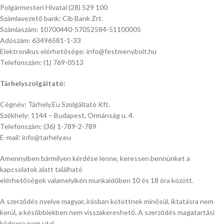
Polgármesteri Hivatal (28) 529 100
Számlavezető bank: Cib Bank Zrt.
Számlaszám: 10700440-57052584-51100005
Adószám: 63496581-1-33
Elektronikus elérhetősége: info@festmenybolt.hu
Telefonszám: (1) 769-0513
Tárhelyszolgáltató:
Cégnév: Tárhely.Eu Szolgáltató Kft.
Székhely: 1144 – Budapest, Ormánság u. 4.
Telefonszám: (36) 1-789-2-789
E-mail: info@tarhely.eu
Amennyiben bármilyen kérdése lenne, keressen bennünket a
kapcsolatok alatt található
elérhetőségek valamelyikén munkaidőben 10 és 18 óra között.
A szerződés nyelve magyar, írásban kötöttnek minősül, iktatásra nem
kerül, a későbbiekben nem visszakereshető. A szerződés magatartási
kódexre nem utal.