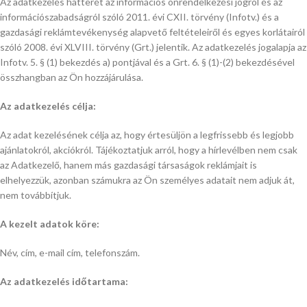
Az adatkezelés hátterét az információs önrendelkezési jogról és az
információszabadságról szóló 2011. évi CXII. törvény (Infotv.) és a
gazdasági reklámtevékenység alapvető feltételeiről és egyes korlátairól
szóló 2008. évi XLVIII. törvény (Grt.) jelentik. Az adatkezelés jogalapja az
Infotv. 5. § (1) bekezdés a) pontjával és a Grt. 6. § (1)-(2) bekezdésével
összhangban az Ön hozzájárulása.
Az adatkezelés célja:
Az adat kezelésének célja az, hogy értesüljön a legfrissebb és legjobb
ajánlatokról, akciókról. Tájékoztatjuk arról, hogy a hírlevélben nem csak
az Adatkezelő, hanem más gazdasági társaságok reklámjait is
elhelyezzük, azonban számukra az Ön személyes adatait nem adjuk át,
nem továbbítjuk.
A kezelt adatok köre:
Név, cím, e-mail cím, telefonszám.
Az adatkezelés időtartama: