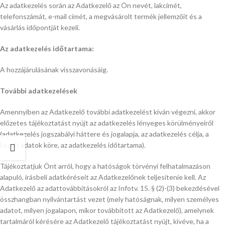
Az adatkezelés során az Adatkezelő az Ön nevét, lakcímét,
telefonszámát, e-mail címét, a megvásárolt termék jellemzőit és a
vásárlás időpontját kezeli.
Az adatkezelés időtartama:
A hozzájárulásának visszavonásáig.
További adatkezelések
Amennyiben az Adatkezelő további adatkezelést kíván végezni, akkor
előzetes tájékoztatást nyújt az adatkezelés lényeges körülményeiről
(adatkezelés jogszabályi háttere és jogalapja, az adatkezelés célja, a
kezelt adatok köre, az adatkezelés időtartama).
Tájékoztatjuk Önt arról, hogy a hatóságok törvényi felhatalmazáson
alapuló, írásbeli adatkéréseit az Adatkezelőnek teljesítenie kell. Az
Adatkezelő az adattovábbításokról az Infotv. 15. § (2)-(3) bekezdésével
összhangban nyilvántartást vezet (mely hatóságnak, milyen személyes
adatot, milyen jogalapon, mikor továbbított az Adatkezelő), amelynek
tartalmáról kérésére az Adatkezelő tájékoztatást nyújt, kivéve, ha a