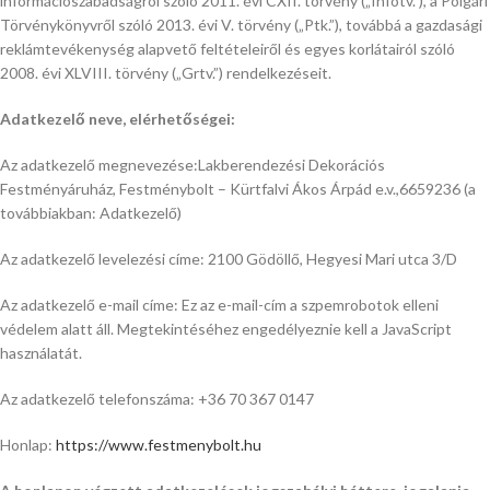
információszabadságról szóló 2011. évi CXII. törvény („Infotv.”), a Polgári
Törvénykönyvről szóló 2013. évi V. törvény („Ptk.”), továbbá a gazdasági
reklámtevékenység alapvető feltételeiről és egyes korlátairól szóló
2008. évi XLVIII. törvény („Grtv.”) rendelkezéseit.
Adatkezelő neve, elérhetőségei:
Az adatkezelő megnevezése:Lakberendezési Dekorációs
Festményáruház, Festménybolt – Kürtfalvi Ákos Árpád e.v.,6659236 (a
továbbiakban: Adatkezelő)
Az adatkezelő levelezési címe: 2100 Gödöllő, Hegyesi Mari utca 3/D
Az adatkezelő e-mail címe:
Ez az e-mail-cím a szpemrobotok elleni
védelem alatt áll. Megtekintéséhez engedélyeznie kell a JavaScript
használatát.
Az adatkezelő telefonszáma: +36 70 367 0147
Honlap:
https://www.festmenybolt.hu