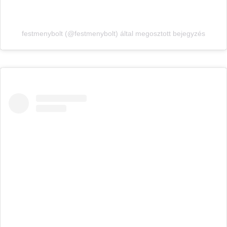
festmenybolt (@festmenybolt) által megosztott bejegyzés