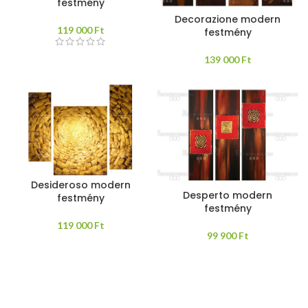
festmény
Decorazione modern
119 000
Ft
festmény
139 000
Ft
Desideroso modern
Desperto modern
festmény
festmény
119 000
Ft
99 900
Ft