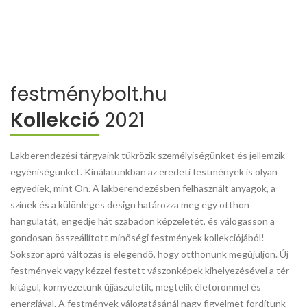
festménybolt.hu
Kollekció
2021
Lakberendezési tárgyaink tükrözik személyiségünket és jellemzik
egyéniségünket. Kínálatunkban az eredeti festmények is olyan
egyediek, mint Ön. A lakberendezésben felhasznált anyagok, a
színek és a különleges design határozza meg egy otthon
hangulatát, engedje hát szabadon képzeletét, és válogasson a
gondosan összeállított minőségi festmények kollekciójából!
Sokszor apró változás is elegendő, hogy otthonunk megújuljon. Új
festmények vagy kézzel festett vászonképek kihelyezésével a tér
kitágul, környezetünk újjászületik, megtelik életörömmel és
energiával. A festmények válogatásánál nagy figyelmet fordítunk