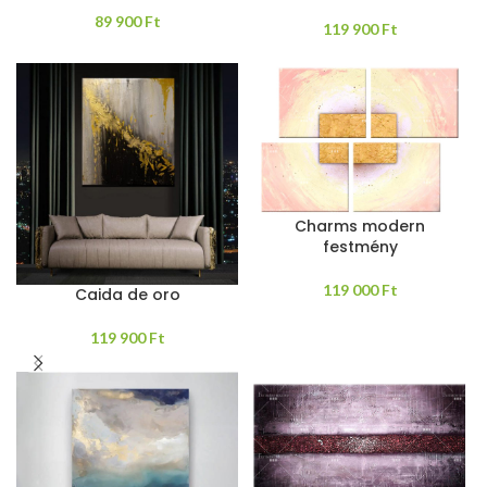
89 900
Ft
119 900
Ft
Charms modern
festmény
119 000
Ft
Caida de oro
119 900
Ft