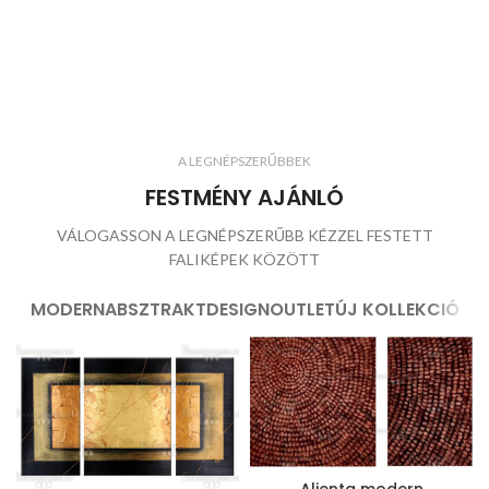
A LEGNÉPSZERŰBBEK
FESTMÉNY AJÁNLÓ
VÁLOGASSON A LEGNÉPSZERŰBB KÉZZEL FESTETT
FALIKÉPEK KÖZÖTT
MODERN
ABSZTRAKT
DESIGN
OUTLET
ÚJ KOLLEKCIÓ
Alienta modern