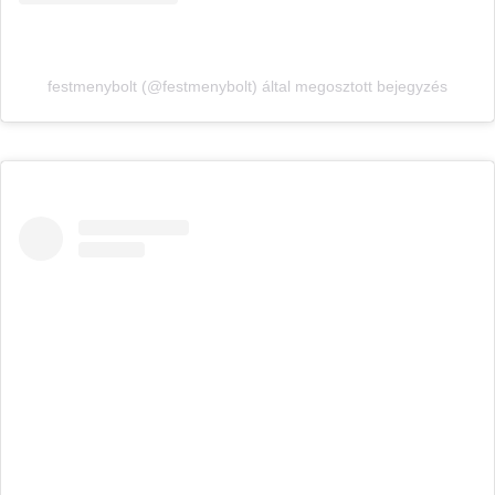
festmenybolt (@festmenybolt) által megosztott bejegyzés