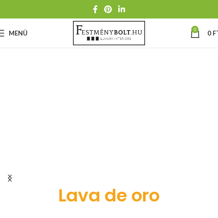
0
MENÜ
0
F
Lava de oro