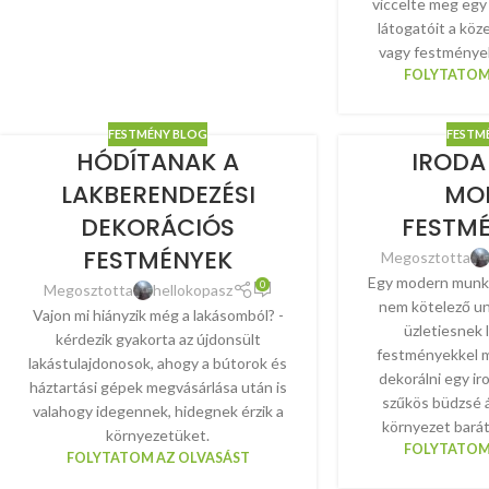
viccelte meg eg
látogatóit a köz
vagy festmények
FOLYTATOM
FESTMÉNY BLOG
FESTM
HÓDÍTANAK A
IRODA
LAKBERENDEZÉSI
MO
DEKORÁCIÓS
FESTMÉ
FESTMÉNYEK
Megosztotta
Egy modern munka
0
Megosztotta
hellokopasz
nem kötelező un
Vajon mi hiányzik még a lakásomból? -
üzletiesnek 
kérdezik gyakorta az újdonsült
festményekkel m
lakástulajdonosok, ahogy a bútorok és
dekorálni egy i
háztartási gépek megvásárlása után is
szűkös büdzsé á
valahogy idegennek, hidegnek érzik a
környezet barát
környezetüket.
FOLYTATOM
FOLYTATOM AZ OLVASÁST