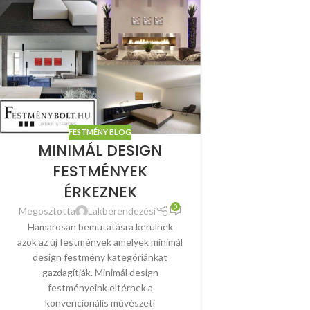
FESTMÉNY BLOG
MINIMÁL DESIGN
FESTMÉNYEK
ÉRKEZNEK
0
Megosztotta
Lakberendezési
Hamarosan bemutatásra kerülnek
azok az új festmények amelyek minimál
design festmény kategóriánkat
gazdagítják. Minimál design
festményeink eltérnek a
konvencionális művészeti