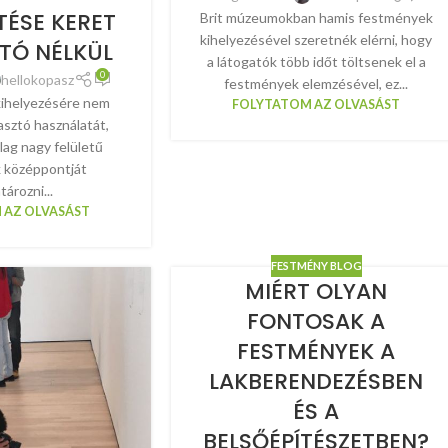
ÉSE KERET
Brit múzeumokban hamis festmények
kihelyezésével szeretnék elérni, hogy
ZTÓ NÉLKÜL
a látogatók több időt töltsenek el a
0
hellokopasz
festmények elemzésével, ez...
ihelyezésére nem
FOLYTATOM AZ OLVASÁST
kasztó használatát,
ylag nagy felületű
 középpontját
ározni...
 AZ OLVASÁST
FESTMÉNY BLOG
MIÉRT OLYAN
FONTOSAK A
FESTMÉNYEK A
LAKBERENDEZÉSBEN
ÉS A
BELSŐÉPÍTÉSZETBEN?