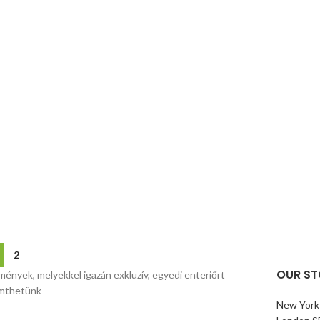
2
OUR ST
mények, melyekkel igazán exkluzív, egyedi enteriőrt
mthetünk
New York