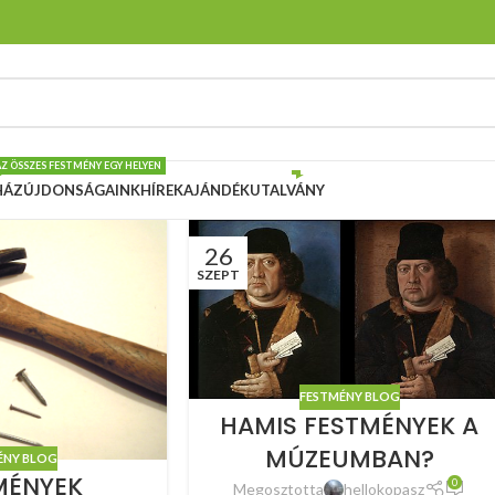
AZ ÖSSZES FESTMÉNY EGY HELYEN
HÁZ
ÚJDONSÁGAINK
HÍREK
AJÁNDÉKUTALVÁNY
26
SZEPT
FESTMÉNY BLOG
HAMIS FESTMÉNYEK A
MÚZEUMBAN?
ÉNY BLOG
MÉNYEK
0
Megosztotta
hellokopasz