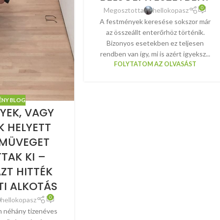
0
Megosztotta
hellokopasz
A festmények keresése sokszor már
az összeállt enterőrhöz történik.
Bizonyos esetekben ez teljesen
rendben van így, mi is azért igyeksz...
FOLYTATOM AZ OLVASÁST
ÉNY BLOG
YEK, VAGY
 HELYETT
EMÜVEGET
TTAK KI –
ZT HITTÉK
I ALKOTÁS
0
hellokopasz
n néhány tizenéves