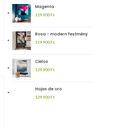
Magenta
119 900
Ft
Rosa - modern festmény
119 900
Ft
Cielos
129 900
Ft
Hojas de oro
129 900
Ft