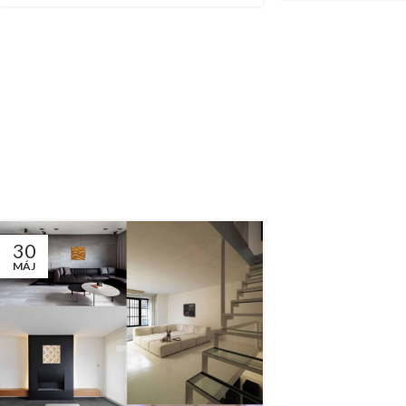
30
MÁJ