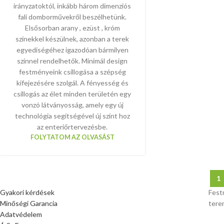
irányzatoktól, inkább három dimenziós
fali domborművekről beszélhetünk.
Elsősorban arany , ezüst , króm
színekkel készülnek, azonban a terek
egyediségéhez igazodóan bármilyen
színnel rendelhetők. Minimál design
festményeink csillogása a szépség
kifejezésére szolgál. A fényesség és
csillogás az élet minden területén egy
vonzó látványosság, amely egy új
technológia segítségével új színt hoz
az enteriőrtervezésbe.
FOLYTATOM AZ OLVASÁST
1
Gyakori kérdések
Fest
Minőségi Garancia
tere
Adatvédelem