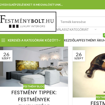
GYEDI ELKÉPZELÉSEKET IS MEGVALÓSÍTUNK...
VÁLASSZ KATEGÓRIÁT
KERESÉS A KATEGÓRIÁK KÖZÖTT
KEZDŐLAP
FESTMÉNY ÁRU
26
26
SZEPT
SZEPT
FESTMÉNY BLOG
FESTMÉNY TIPPEK:
FESTM
FESTMÉNYEK
FEST