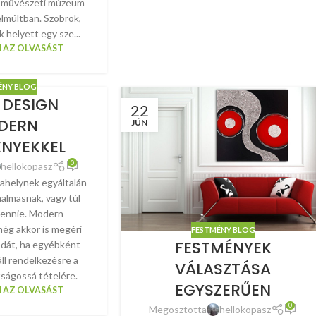
y művészeti múzeum
elmúltban. Szobrok,
 helyett egy sze...
 AZ OLVASÁST
ÉNY BLOG
 DESIGN
22
DERN
JÚN
NYEKKEL
0
hellokopasz
helynek egyáltalán
almasnak, vagy túl
lennie. Modern
ég akkor is megéri
FESTMÉNY BLOG
FESTMÉNYEK
rodát, ha egyébként
ll rendelkezésre a
VÁLASZTÁSA
ságossá tételére.
EGYSZERŰEN
 AZ OLVASÁST
0
Megosztotta
hellokopasz