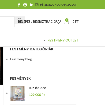
HÍRELVÉL
GY.I.K.
KAPCSOLAT
0
BELÉPÉS / REGISZTRÁCIÓ
0
FT
FESTMÉNY OUTLET
FESTMÉNY KATEGÓRIÁK
Festmény Blog
FESMÉNYEK
Luz de oro
129 000
Ft