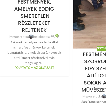
FESTMÉNYEK,
AMELYEK EDDIG
ISMERETLEN
RÉSZLETEKET
REJTENEK
0
Megosztotta
hellokopasz
Cikkünkben olyan mindenki által
ismert festmények kerülnek
FESTM
bemutatásra, amelyek apró, kevesek
FESTMÉN
által ismert részleteivel más
SZOBROK
megvilágítá...
EGY SZ
FOLYTATOM AZ OLVASÁST
ÁLLÍTO
SOKAN A
MŰVÉSZET
Megosztotta
San Franciscoba