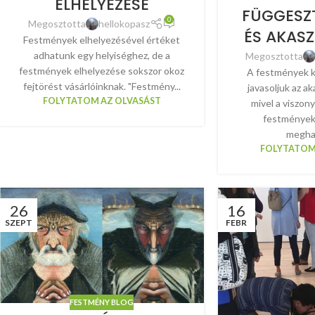
ELHELYEZÉSE
FÜGGESZT
0
Megosztotta
hellokopasz
ÉS AKAS
Festmények elhelyezésével értéket
adhatunk egy helyiséghez, de a
Megosztotta
festmények elhelyezése sokszor okoz
A festmények k
fejtörést vásárlóinknak. "Festmény...
javasoljuk az a
FOLYTATOM AZ OLVASÁST
mivel a viszon
festmények
meghat
FOLYTATOM
26
16
SZEPT
FEBR
FESTMÉNY BLOG