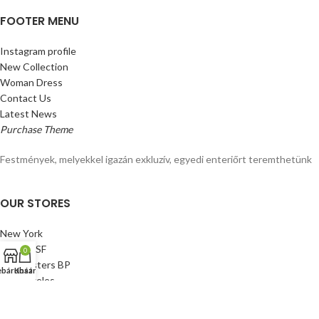
FOOTER MENU
Instagram profile
New Collection
Woman Dress
Contact Us
Latest News
Purchase Theme
Festmények, melyekkel igazán exkluzív, egyedi enteriőrt teremthetünk
OUR STORES
New York
London SF
0
Cockfosters BP
báruház
Kosár
Los Angeles
Chicago
Las Vegas