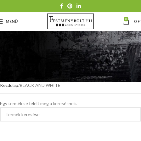
0
MENÜ
0
F
Kezdőlap
BLACK AND WHITE
BLACK AND WHITE
Egy termék se felelt meg a keresésnek.