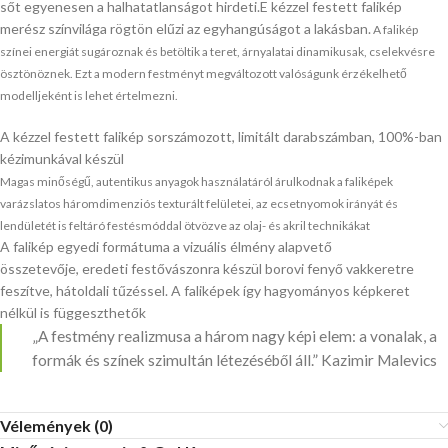
sőt egyenesen a halhatatlanságot hirdeti.E kézzel festett falikép
merész színvilága rögtön elűzi az egyhangúságot a lakásban.
A falikép
színei
energiát sugároznak és betöltik a teret, árnyalatai dinamikusak, cselekvésre
ösztönöznek.
Ezt a modern festményt megváltozott valóságunk érzékelhető
modelljeként is lehet értelmezni.
A kézzel festett falikép sorszámozott, limitált darabszámban, 100%-ban
kézimunkával készül
Magas minőségű, autentikus anyagok használatáról árulkodnak a faliképek
varázslatos háromdimenziós texturált felületei, az ecsetnyomok irányát és
lendületét is feltáró festésmóddal ötvözve az olaj- és akril technikákat
A falikép egyedi formátuma a vizuális élmény alapvető
összetevője, eredeti festővászonra készül borovi fenyő vakkeretre
feszítve, hátoldali tűzéssel. A faliképek így hagyományos képkeret
nélkül is függeszthetők
„A festmény realizmusa a három nagy képi elem: a vonalak, a
formák és színek szimultán létezéséből áll.” Kazimir Malevics
Vélemények (0)