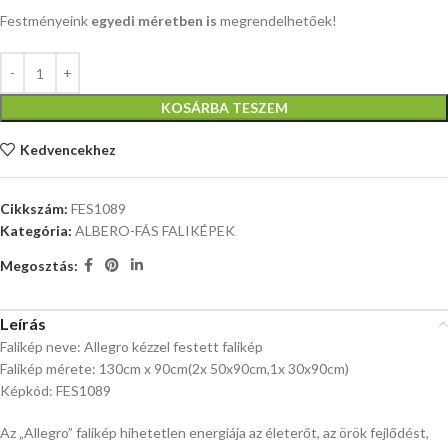
Festményeink
egyedi méretben is
megrendelhetőek!
KOSÁRBA TESZEM
Kedvencekhez
Cikkszám:
FES1089
Kategória:
ALBERO-FÁS FALIKÉPEK
Megosztás:
Leírás
Falikép neve: Allegro kézzel festett falikép
Falikép mérete: 130cm x 90cm(2x 50x90cm,1x 30x90cm)
Képkód: FES1089
Az „Allegro” falikép hihetetlen energiája az életerőt, az örök fejlődést,