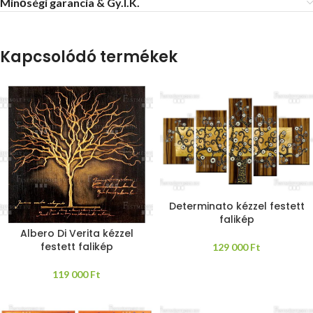
Minőségi garancia & Gy.I.K.
Kapcsolódó termékek
Determinato kézzel festett
falikép
Albero Di Verita kézzel
festett falikép
129 000
Ft
119 000
Ft