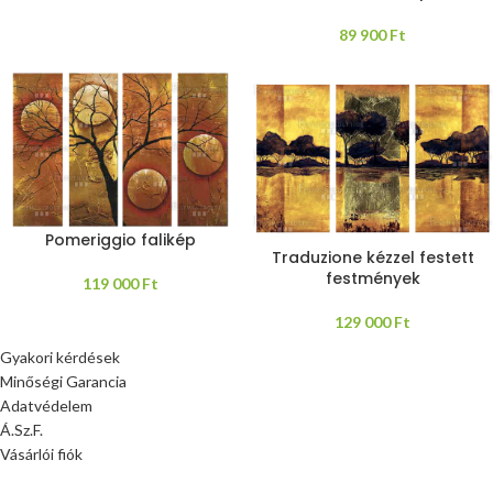
89 900
Ft
Pomeriggio falikép
Traduzione kézzel festett
festmények
119 000
Ft
129 000
Ft
Gyakori kérdések
Minőségi Garancia
Adatvédelem
Á.Sz.F.
Vásárlói fiók