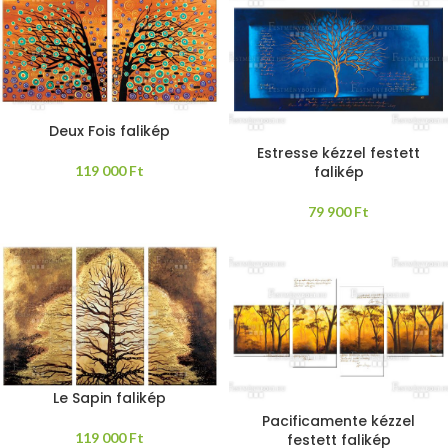
Deux Fois falikép
Estresse kézzel festett
119 000
Ft
falikép
79 900
Ft
Le Sapin falikép
Pacificamente kézzel
119 000
Ft
festett falikép