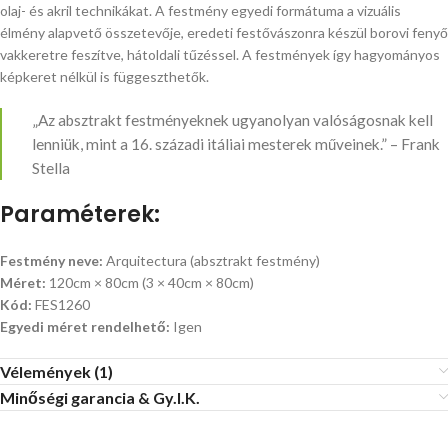
olaj- és akril technikákat. A festmény egyedi formátuma a vizuális
élmény alapvető összetevője, eredeti festővászonra készül borovi fenyő
vakkeretre feszítve, hátoldali tűzéssel. A festmények így hagyományos
képkeret nélkül is függeszthetők.
„Az absztrakt festményeknek ugyanolyan valóságosnak kell
lenniük, mint a 16. századi itáliai mesterek műveinek.” – Frank
Stella
Paraméterek:
Festmény neve:
Arquitectura (absztrakt festmény)
Méret:
120cm × 80cm (3 × 40cm × 80cm)
Kód:
FES1260
Egyedi méret rendelhető:
Igen
Vélemények (1)
Minőségi garancia & Gy.I.K.