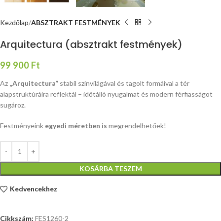
Kezdőlap
ABSZTRAKT FESTMÉNYEK
Arquitectura (absztrakt festmények)
99 900
Ft
Az
„Arquitectura”
stabil színvilágával és tagolt formáival a tér
alapstruktúráira reflektál – időtálló nyugalmat és modern férfiasságot
sugároz.
Festményeink
egyedi méretben is
megrendelhetőek!
KOSÁRBA TESZEM
Kedvencekhez
Cikkszám:
FES1260-2