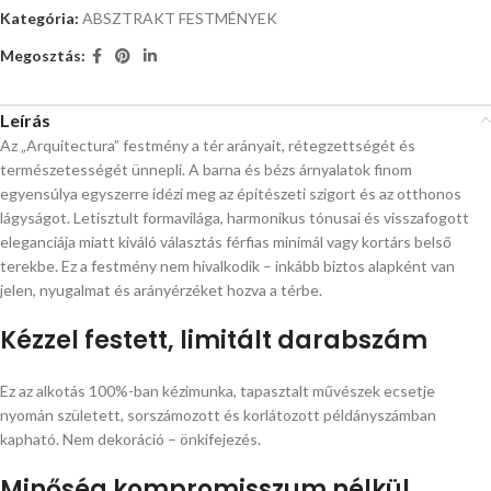
Kategória:
ABSZTRAKT FESTMÉNYEK
Megosztás:
Leírás
Az „Arquitectura” festmény a tér arányait, rétegzettségét és
természetességét ünnepli. A barna és bézs árnyalatok finom
egyensúlya egyszerre idézi meg az építészeti szigort és az otthonos
lágyságot. Letisztult formavilága, harmonikus tónusai és visszafogott
eleganciája miatt kiváló választás férfias minimál vagy kortárs belső
terekbe. Ez a festmény nem hivalkodik – inkább biztos alapként van
jelen, nyugalmat és arányérzéket hozva a térbe.
Kézzel festett, limitált darabszám
Ez az alkotás 100%-ban kézimunka, tapasztalt művészek ecsetje
nyomán született, sorszámozott és korlátozott példányszámban
kapható. Nem dekoráció – önkifejezés.
Minőség kompromisszum nélkül