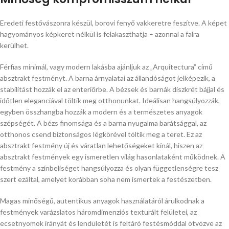
Eredeti festővászonra készül, borovi fenyő vakkeretre feszítve. A képet
hagyományos képkeret nélkül is felakaszthatja – azonnal a falra
kerülhet.
Férfias minimál, vagy modern lakásba ajánljuk az „Arquitectura” című
absztrakt festményt. A barna árnyalatai az állandóságot jelképezik, a
stabilitást hozzák el az enteriőrbe. A bézsek és barnák diszkrét bájjal és
időtlen eleganciával töltik meg otthonunkat. Ideálisan hangsúlyozzák,
egyben összhangba hozzák a modern és a természetes anyagok
szépségét. A bézs finomsága és a barna nyugalma barátsággal, az
otthonos csend biztonságos légkörével töltik meg a teret. Ez az
absztrakt festmény új és váratlan lehetőségeket kínál, hiszen az
absztrakt festmények egy ismeretlen világ hasonlataként működnek. A
festmény a színbeliséget hangsúlyozza és olyan függetlenségre tesz
szert ezáltal, amelyet korábban soha nem ismertek a festészetben.
Magas minőségű, autentikus anyagok használatáról árulkodnak a
festmények varázslatos háromdimenziós texturált felületei, az
ecsetnyomok irányát és lendületét is feltáró festésmóddal ötvözve az