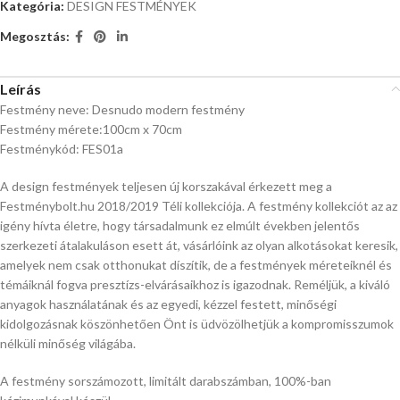
Kategória:
DESIGN FESTMÉNYEK
Megosztás:
Leírás
Festmény neve: Desnudo modern festmény
Festmény mérete:100cm x 70cm
Festménykód: FES01a
A design festmények teljesen új korszakával érkezett meg a
Festménybolt.hu 2018/2019 Téli kollekciója. A festmény kollekciót az az
igény hívta életre, hogy társadalmunk ez elmúlt években jelentős
szerkezeti átalakuláson esett át, vásárlóink az olyan alkotásokat keresik,
amelyek nem csak otthonukat díszítik, de a festmények méreteiknél és
témáiknál fogva presztízs-elvárásaikhoz is igazodnak. Reméljük, a kiváló
anyagok használatának és az egyedi, kézzel festett, minőségi
kidolgozásnak köszönhetően Önt is üdvözölhetjük a kompromisszumok
nélküli minőség világába.
A festmény sorszámozott, limitált darabszámban, 100%-ban