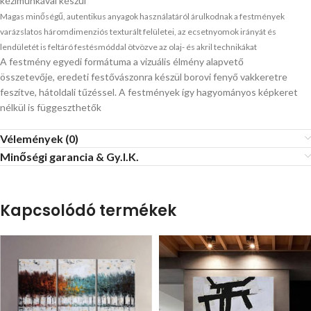
kézimunkával készül
Magas minőségű, autentikus anyagok használatáról árulkodnak a festmények
varázslatos háromdimenziós texturált felületei, az ecsetnyomok irányát és
lendületét is feltáró festésmóddal ötvözve az olaj- és akril technikákat
A festmény egyedi formátuma a vizuális élmény alapvető
összetevője, eredeti festővászonra készül borovi fenyő vakkeretre
feszítve, hátoldali tűzéssel. A festmények így hagyományos képkeret
nélkül is függeszthetők
Vélemények (0)
Minőségi garancia & Gy.I.K.
Kapcsolódó termékek