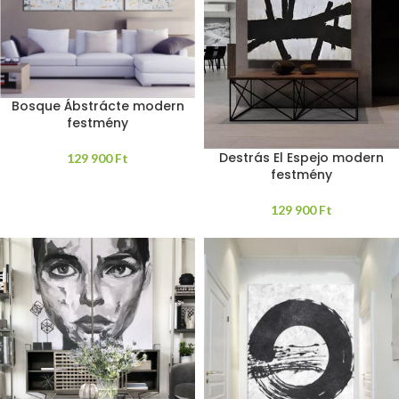
Bosque Ábstrácte modern
festmény
Destrás El Espejo modern
129 900
Ft
festmény
129 900
Ft