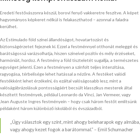
Eredeti festővászonra készül, borovi fenyő vakkeretre feszítve. A képet
hagyományos képkeret nélkül is felakaszthatod – azonnal a faladra
kerülhet.
Az Estimulado föld színei állandóságot, hovatartozást és
biztonságérzetet fejeznek ki. Ezzel a festménnyel otthonát meleggé és
barátságossá varázsolhatja, hiszen színeivel pozitív és mély érzéseket,
harmóniát, hordoz. A festmény a föld tiszteletét sugallja, a természetes
egységet jelenti. Ezen a festményen a színfolt teljes intenzitása,
ragyogása, térbelisége lehet hatással a nézőre. A festéket valódi
festékként lehet érzékelni, és ezáltal valóságosabb lesz, mint a
valóságábrázolásuk pontosságáért becsült klasszikus mesterek által
készített festmények, például Leonardo da Vinci, Jan Vermeer, vagy
Jean Auguste Ingres festményein – hogy csak három festőt említsünk
példaként három különböző iskolából és évszázadból.
„Úgy választok egy színt, mint ahogy beleharapok egy almába,
vagy ahogy kezet fogok a barátommal.” – Emil Schumacher