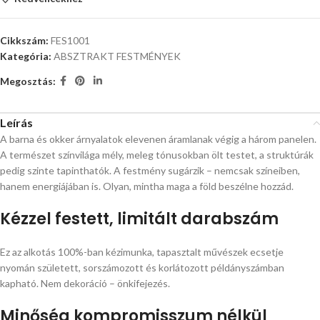
Cikkszám:
FES1001
Kategória:
ABSZTRAKT FESTMÉNYEK
Megosztás:
Leírás
A barna és okker árnyalatok elevenen áramlanak végig a három panelen.
A természet színvilága mély, meleg tónusokban ölt testet, a struktúrák
pedig szinte tapinthatók. A festmény sugárzik – nemcsak színeiben,
hanem energiájában is. Olyan, mintha maga a föld beszélne hozzád.
Kézzel festett, limitált darabszám
Ez az alkotás 100%-ban kézimunka, tapasztalt művészek ecsetje
nyomán született, sorszámozott és korlátozott példányszámban
kapható. Nem dekoráció – önkifejezés.
Minőség kompromisszum nélkül