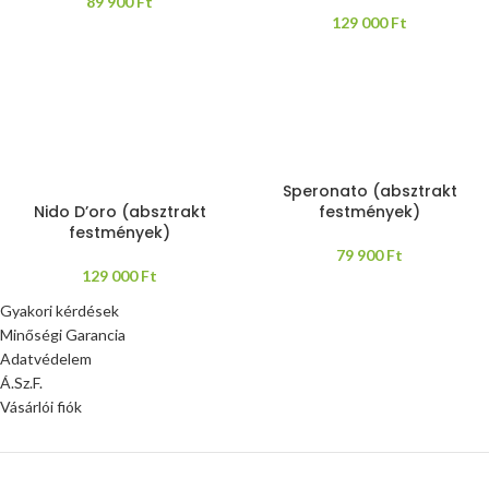
89 900
Ft
129 000
Ft
Speronato (absztrakt
Nido D’oro (absztrakt
festmények)
festmények)
79 900
Ft
129 000
Ft
Gyakori kérdések
Minőségi Garancia
Adatvédelem
Á.Sz.F.
Vásárlói fiók