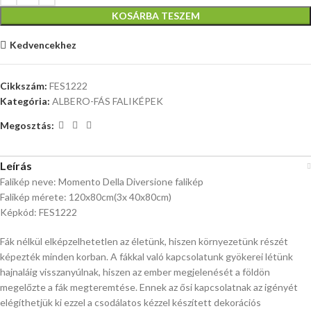
KOSÁRBA TESZEM
Kedvencekhez
Cikkszám:
FES1222
Kategória:
ALBERO-FÁS FALIKÉPEK
Megosztás:
Leírás
Falikép neve: Momento Della Diversione falikép
Falikép mérete: 120x80cm(3x 40x80cm)
Képkód: FES1222
Fák nélkül elképzelhetetlen az életünk, hiszen környezetünk részét
képezték minden korban. A fákkal való kapcsolatunk gyökerei létünk
hajnaláig visszanyúlnak, hiszen az ember megjelenését a földön
megelőzte a fák megteremtése. Ennek az ősi kapcsolatnak az igényét
elégíthetjük ki ezzel a csodálatos kézzel készített dekorációs