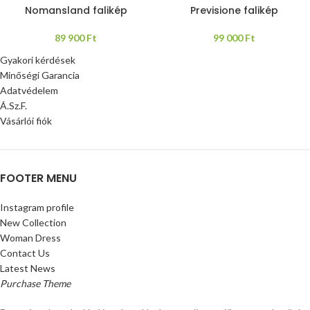
Nomansland falikép
Previsione falikép
89 900
Ft
99 000
Ft
Gyakori kérdések
Minőségi Garancia
Adatvédelem
Á.Sz.F.
Vásárlói fiók
FOOTER MENU
Instagram profile
New Collection
Woman Dress
Contact Us
Latest News
Purchase Theme