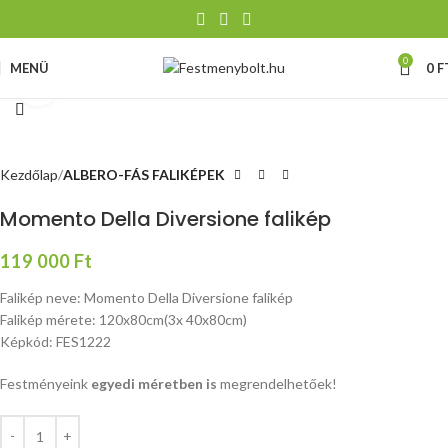
0
MENÜ
0
F
Nagyításhoz kattints ide
Kezdőlap
ALBERO-FÁS FALIKÉPEK
Momento Della Diversione falikép
119 000
Ft
Falikép neve: Momento Della Diversione falikép
Falikép mérete: 120x80cm(3x 40x80cm)
Képkód: FES1222
Festményeink
egyedi méretben is
megrendelhetőek!