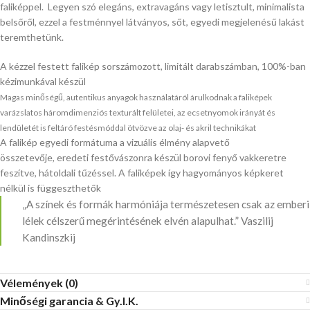
faliképpel. Legyen szó elegáns, extravagáns vagy letisztult, minimalista
belsőről, ezzel a festménnyel látványos, sőt, egyedi megjelenésű lakást
teremthetünk.
A kézzel festett falikép sorszámozott, limitált darabszámban, 100%-ban
kézimunkával készül
Magas minőségű, autentikus anyagok használatáról árulkodnak a faliképek
varázslatos háromdimenziós texturált felületei, az ecsetnyomok irányát és
lendületét is feltáró festésmóddal ötvözve az olaj- és akril technikákat
A falikép egyedi formátuma a vizuális élmény alapvető
összetevője, eredeti festővászonra készül borovi fenyő vakkeretre
feszítve, hátoldali tűzéssel. A faliképek így hagyományos képkeret
nélkül is függeszthetők
„A színek és formák harmóniája természetesen csak az emberi
lélek célszerű megérintésének elvén alapulhat.” Vaszilij
Kandinszkij
Vélemények (0)
Minőségi garancia & Gy.I.K.