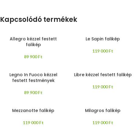
Kapcsolódó termékek
Allegro kézzel festett
Le Sapin falikép
falikép
119 000
Ft
89 900
Ft
Legno In Fuoco kézzel
Libre kézzel festett falikép
festett festmények
119 000
Ft
89 900
Ft
Mezzanotte falikép
Milagros falikép
119 000
Ft
119 000
Ft