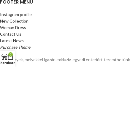
FOOTER MENU
Instagram profile
New Collection
Woman Dress
Contact Us
Latest News
Purchase Theme
0
Festmények, melyekkel igazán exkluzív, egyedi enteriőrt teremthetünk
báruház
Kosár
OUR STORES
New York
London SF
Cockfosters BP
Los Angeles
Chicago
Las Vegas
© Festmenybolt.hu