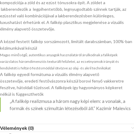
kompozíciója a zöld és az ezüst tónusokra épít. A zöldet a
lakberendezők a legpihentetőbb, legnyugodtabb színnek tartják, az
ezüsstel való kombinációjával a lakberendezésben különleges,
luxushatást érhetünk el. A falikép plasztikus megjelenése a vizuális
élmény alapvető összetevője.
A kézzel festett falikép sorszámozott, limitált darabszámban, 100%-ban
kézimunkával készül
Magas minőségű, autentikus anyagok használatáról árulkodnak a faliképek
varázslatos háromdimenziós texturált felületei, az ecsetnyomok irányát és
lendületét is feltáró festésmóddal ötvözve az olaj- és akril technikákat
A falikép egyedi formátuma a vizuális élmény alapvető
összetevője, eredeti festővászonra készül borovi fenyő vakkeretre
feszítve, hátoldali tűzéssel. A faliképek így hagyományos képkeret
nélkül is függeszthetők
„A falikép realizmusa a három nagy képi elem: a vonalak, a
formák és színek szimultán létezéséből áll.” Kazimir Malevics
Vélemények (0)