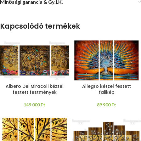
Minőségi garancia & Gy.I.K.
Kapcsolódó termékek
Albero Dei Miracoli kézzel
Allegro kézzel festett
festett festmények
falikép
149 000
Ft
89 900
Ft