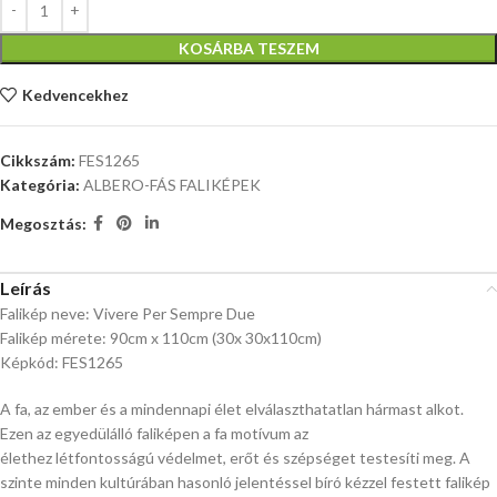
KOSÁRBA TESZEM
Kedvencekhez
Cikkszám:
FES1265
Kategória:
ALBERO-FÁS FALIKÉPEK
Megosztás:
Leírás
Falikép neve: Vivere Per Sempre Due
Falikép mérete: 90cm x 110cm (30x 30x110cm)
Képkód: FES1265
A fa, az ember és a mindennapi élet elválaszthatatlan hármast alkot.
Ezen az egyedülálló faliképen a fa motívum az
élethez létfontosságú védelmet, erőt és szépséget testesíti meg. A
szinte minden kultúrában hasonló jelentéssel bíró kézzel festett falikép