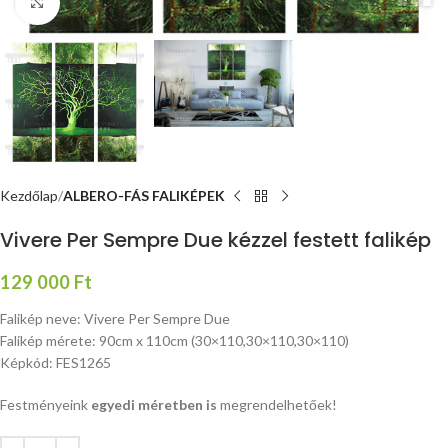
Nagyításhoz kattints ide
Kezdőlap
ALBERO-FÁS FALIKÉPEK
Vivere Per Sempre Due kézzel festett falikép
129 000
Ft
Falikép neve: Vivere Per Sempre Due
Falikép mérete: 90cm x 110cm (30×110,30×110,30×110)
Képkód: FES1265
Festményeink
egyedi méretben is
megrendelhetőek!