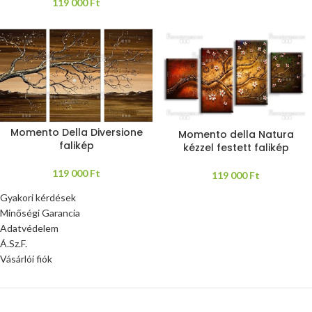
119 000
Ft
Momento Della Diversione
Momento della Natura
falikép
kézzel festett falikép
119 000
Ft
119 000
Ft
Gyakori kérdések
Minőségi Garancia
Adatvédelem
Á.Sz.F.
Vásárlói fiók