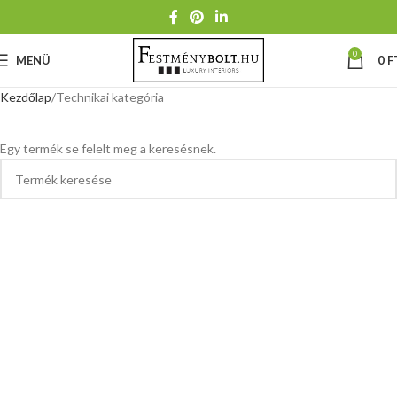
0
MENÜ
0
F
Kezdőlap
Technikai kategória
Egy termék se felelt meg a keresésnek.