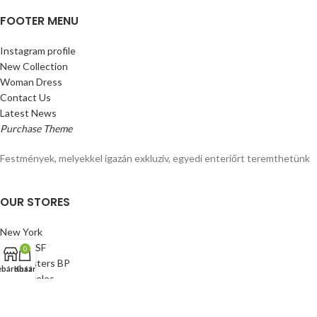
FOOTER MENU
Instagram profile
New Collection
Woman Dress
Contact Us
Latest News
Purchase Theme
Festmények, melyekkel igazán exkluzív, egyedi enteriőrt teremthetünk
OUR STORES
New York
London SF
0
Cockfosters BP
báruház
Kosár
Los Angeles
Chicago
Las Vegas