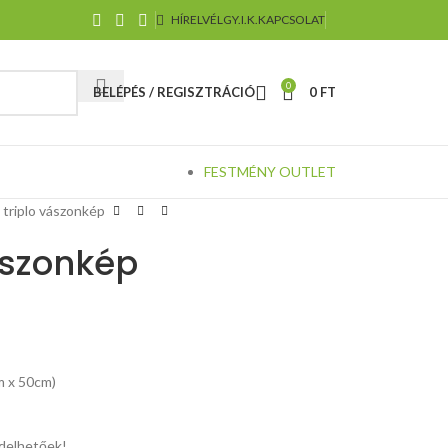
HÍRELVÉL
GY.I.K.
KAPCSOLAT
0
BELÉPÉS / REGISZTRÁCIÓ
0
FT
FESTMÉNY OUTLET
 triplo vászonkép
ászonkép
m x 50cm)
elhetőek!