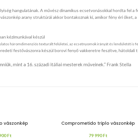
yiség hangulatának. A művész dinamikus ecsetvonásokkal hordta fel a f
ászonkép arany struktúrái akkor bontakoznak ki, amikor fény éri őket, a 
ban kézimunkával készül
os háromdimenziós texturált felületei, az ecsetnyomok irányát és lendületét is felt
redeti festővászonra készül borovi fenyő vakkeretre feszítve, hátoldal
iük, mint a 16. századi itáliai mesterek műveinek.” Frank Stella
plo vászonkép
Comprometido triplo vászonkép
 900
Ft
79 990
Ft