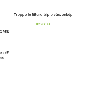
p
Troppo In Ritard triplo vászonkép
89 900
Ft
ORES
F
ers BP
les
s