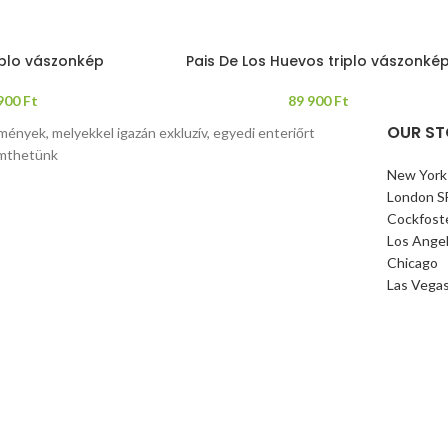
riplo vászonkép
Pais De Los Huevos triplo vászonké
 900
Ft
89 900
Ft
OUR ST
mények, melyekkel igazán exkluzív, egyedi enteriőrt
mthetünk
New York
London S
Cockfost
Los Ange
Chicago
Las Vega