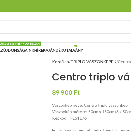
 ÖSSZES FESTMÉNY EGY HELYEN
ÁZ
ÚJDONSÁGAINK
HÍREK
AJÁNDÉKUTALVÁNY
Kezdőlap
TRIPLO VÁSZONKÉPEK
Centro
Centro triplo v
89 900
Ft
Vászonkép neve: Centro triplo vászonkép
Vászonkép mérete: 50cm x 150cm (3 x 50c
Képkód: : FES1176
Festményeink
egyedi méretben is
megrend