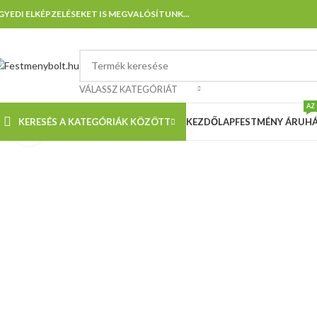
GYEDI ELKÉPZELÉSEKET IS MEGVALÓSÍTUNK...
VÁLASSZ KATEGÓRIÁT
AZ
KERESÉS A KATEGÓRIÁK KÖZÖTT
KEZDŐLAP
FESTMÉNY ÁRUH
Nagyításhoz kattints ide