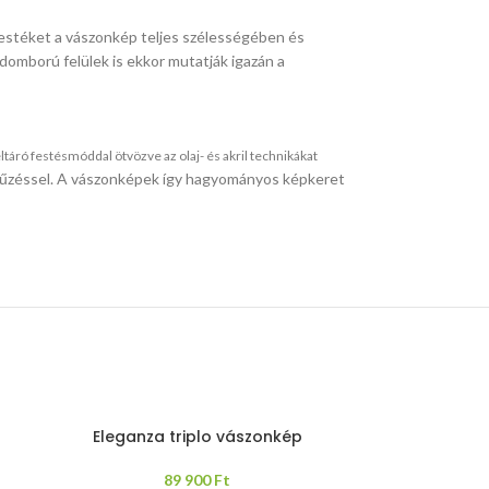
estéket a vászonkép teljes szélességében és
domború felülek is ekkor mutatják igazán a
áró festésmóddal ötvözve az olaj- és akril technikákat
i tűzéssel. A vászonképek így hagyományos képkeret
Eleganza triplo vászonkép
89 900
Ft