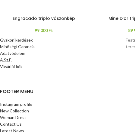
Engracado triplo vászonkép
Mine D’or t
99 000
Ft
89
Gyakori kérdések
Fest
Minőségi Garancia
tere
Adatvédelem
Á.Sz.F.
Vásárlói fiók
FOOTER MENU
Instagram profile
New Collection
Woman Dress
Contact Us
Latest News