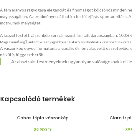
A fém aranyos ragyogása eleganciát és finomságot kölcsönöz minden hel
magasságában. Az eredményen látható a festői eljárás spontaneitása. A v
motívumok mélységét.
A kézzel festett vászonkép sorszámozott, limitált darabszámban, 100%-
Magas minőségű, autentikus anyagok használatáról árulkodnak a vászonképek varázslat
A vászonkép egyedi formátuma a vizuális élmény alapvető összetevője, e
nélkül is függeszthetők
„Az absztrakt festményeknek ugyanolyan valóságosnak kell lenn
Kapcsolódó termékek
Caixas triplo vászonkép
Claro tri
89 900
Ft
89