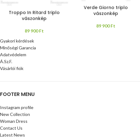
Verde Giorno triplo
Troppo In Ritard triplo
vászonkép
vászonkép
89 900
Ft
89 900
Ft
Gyakori kérdések
Minőségi Garancia
Adatvédelem
Á.Sz.F.
Vásárlói fiók
FOOTER MENU
Instagram profile
New Collection
Woman Dress
Contact Us
Latest News