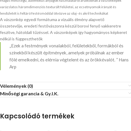
Magas minőségű, autentikus anyagok használatáról árulkodnak a vászonképek
varázslatos háromdimenziós texturált felületei, az ecsetnyomok irányát és
lendületét is feltáró festésmóddal ötvözve az olaj- és akril technikákat
A vászonkép egyedi formátuma a vizuális élmény alapvető
összetevője, eredeti festővászonra készül borovi fenyő vakkeretre
feszítve, hátoldali tűzéssel. A vászonképek így hagyományos képkeret
nélkül is függeszthetők
„Ezek a festmények vonalakból, felületekből, formákból és
színekből készült építmények, amelyek próbálnak az ember
fölé emelkedni, és elérnia végtelent és az örökkévalót. ” Hans
Arp
Vélemények (0)
Minőségi garancia & Gy.I.K.
Kapcsolódó termékek