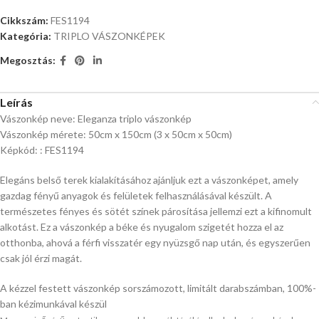
Cikkszám:
FES1194
Kategória:
TRIPLO VÁSZONKÉPEK
Megosztás:
Leírás
Vászonkép neve: Eleganza triplo vászonkép
Vászonkép mérete: 50cm x 150cm (3 x 50cm x 50cm)
Képkód: : FES1194
Elegáns belső terek kialakításához ajánljuk ezt a vászonképet, amely
gazdag fényű anyagok és felületek felhasználásával készült. A
természetes fényes és sötét színek párosítása jellemzi ezt a kifinomult
alkotást. Ez a vászonkép a béke és nyugalom szigetét hozza el az
otthonba, ahová a férfi visszatér egy nyüzsgő nap után, és egyszerűen
csak jól érzi magát.
A kézzel festett vászonkép sorszámozott, limitált darabszámban, 100%-
ban kézimunkával készül