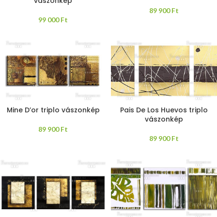
vászonkép
89 900
Ft
99 000
Ft
Mine D’or triplo vászonkép
Pais De Los Huevos triplo
vászonkép
89 900
Ft
89 900
Ft