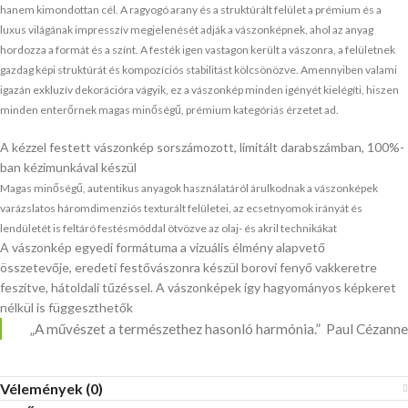
hanem kimondottan cél. A ragyogó arany és a struktúrált felület a prémium és a
luxus világának impresszív megjelenését adják a vászonképnek, ahol az anyag
hordozza a formát és a színt. A festék igen vastagon került a vászonra, a felületnek
gazdag képi struktúrát és kompozíciós stabilitást kölcsönözve. Amennyiben valami
igazán exkluzív dekorációra vágyik, ez a vászonkép minden igényét kielégíti, hiszen
minden enterőrnek magas minőségű, prémium kategóriás érzetet ad.
A kézzel festett vászonkép sorszámozott, limitált darabszámban, 100%-
ban kézimunkával készül
Magas minőségű, autentikus anyagok használatáról árulkodnak a vászonképek
varázslatos háromdimenziós texturált felületei, az ecsetnyomok irányát és
lendületét is feltáró festésmóddal ötvözve az olaj- és akril technikákat
A vászonkép egyedi formátuma a vizuális élmény alapvető
összetevője, eredeti festővászonra készül borovi fenyő vakkeretre
feszítve, hátoldali tűzéssel. A vászonképek így hagyományos képkeret
nélkül is függeszthetők
„A művészet a természethez hasonló harmónia.” Paul Cézanne
Vélemények (0)