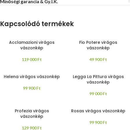
Minőségi garancia & Gy.I.K.
Kapcsolódó termékek
Acclamazioni virágos
Fio Potere virágos
vászonkép
vászonkép
119 000
Ft
49 900
Ft
Helena virágos vászonkép
Legga La Pittura virágos
vászonkép
99 900
Ft
99 000
Ft
Profezia virágos
Rosas virágos vászonkép
vászonkép
99 900
Ft
129 900
Ft