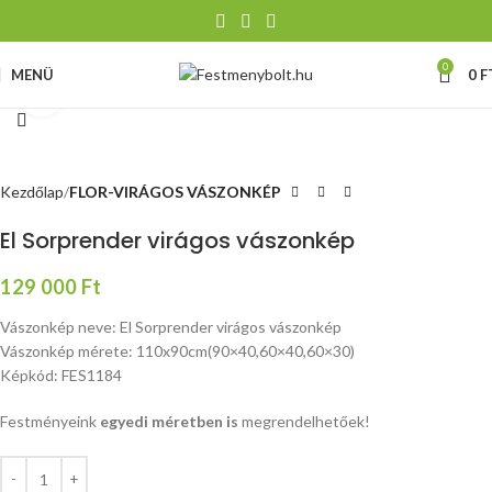
0
MENÜ
0
F
Nagyításhoz kattints ide
Kezdőlap
FLOR-VIRÁGOS VÁSZONKÉP
El Sorprender virágos vászonkép
129 000
Ft
Vászonkép neve: El Sorprender virágos vászonkép
Vászonkép mérete: 110x90cm(90×40,60×40,60×30)
Képkód: FES1184
Festményeink
egyedi méretben is
megrendelhetőek!