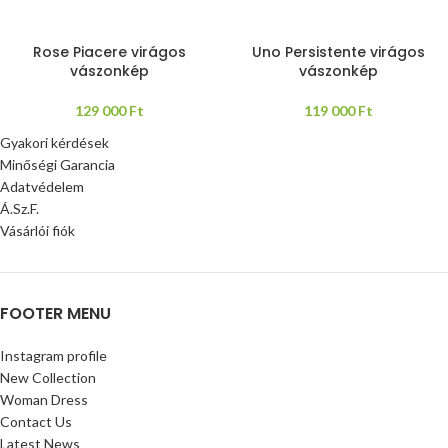
Rose Piacere virágos
Uno Persistente virágos
vászonkép
vászonkép
129 000
Ft
119 000
Ft
Gyakori kérdések
Minőségi Garancia
Adatvédelem
Á.Sz.F.
Vásárlói fiók
FOOTER MENU
Instagram profile
New Collection
Woman Dress
Contact Us
Latest News