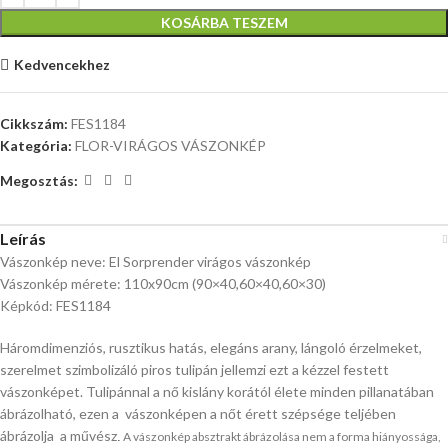
KOSÁRBA TESZEM
Kedvencekhez
Cikkszám:
FES1184
Kategória:
FLOR-VIRÁGOS VÁSZONKÉP
Megosztás:
Leírás
Vászonkép neve: El Sorprender virágos vászonkép
Vászonkép mérete: 110x90cm (90×40,60×40,60×30)
Képkód: FES1184
Háromdimenziós, rusztikus hatás, elegáns arany, lángoló érzelmeket,
szerelmet szimbolizáló piros tulipán jellemzi ezt a kézzel festett
vászonképet. Tulipánnal a nő kislány korától élete minden pillanatában
ábrázolható, ezen a vászonképen a nőt érett szépsége teljében
ábrázolja a művész
.
A vászonkép absztrakt ábrázolása nem a forma hiányossága,