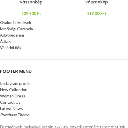
vászonkép
vászonkép
129 900
Ft
119 000
Ft
Gyakori kérdések
Minőségi Garancia
Adatvédelem
Á.Sz.F.
Vásárlói fiók
FOOTER MENU
Instagram profile
New Collection
Woman Dress
Contact Us
Latest News
Purchase Theme
Festmények, melyekkel igazán exkluzív, egyedi enteriőrt teremthetünk