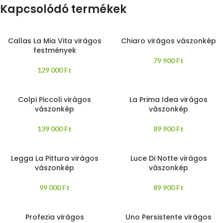
Kapcsolódó termékek
Callas La Mia Vita virágos
Chiaro virágos vászonkép
festmények
79 900
Ft
129 000
Ft
Colpi Piccoli virágos
La Prima Idea virágos
vászonkép
vászonkép
139 000
Ft
89 900
Ft
Legga La Pittura virágos
Luce Di Notte virágos
vászonkép
vászonkép
99 000
Ft
89 900
Ft
Profezia virágos
Uno Persistente virágos