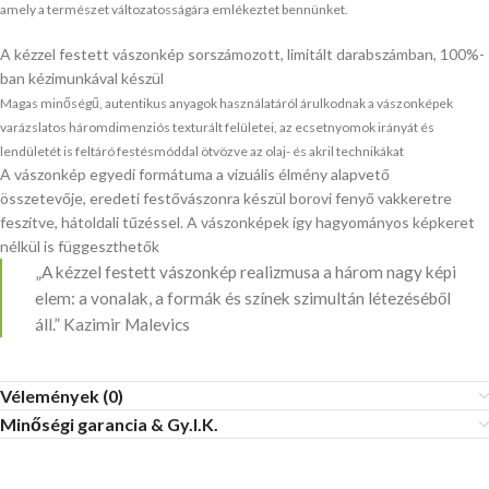
amely a természet változatosságára emlékeztet bennünket.
A kézzel festett vászonkép sorszámozott, limitált darabszámban, 100%-
ban kézimunkával készül
Magas minőségű, autentikus anyagok használatáról árulkodnak a vászonképek
varázslatos háromdimenziós texturált felületei, az ecsetnyomok irányát és
lendületét is feltáró festésmóddal ötvözve az olaj- és akril technikákat
A vászonkép egyedi formátuma a vizuális élmény alapvető
összetevője, eredeti festővászonra készül borovi fenyő vakkeretre
feszítve, hátoldali tűzéssel. A vászonképek így hagyományos képkeret
nélkül is függeszthetők
„A kézzel festett vászonkép realizmusa a három nagy képi
elem: a vonalak, a formák és színek szimultán létezéséből
áll.” Kazimir Malevics
Vélemények (0)
Minőségi garancia & Gy.I.K.