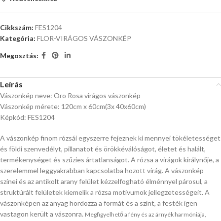
Cikkszám:
FES1204
Kategória:
FLOR-VIRÁGOS VÁSZONKÉP
Megosztás:
Leírás
Vászonkép neve: Oro Rosa virágos vászonkép
Vászonkép mérete: 120cm x 60cm(3x 40x60cm)
Képkód: FES1204
A vászonkép finom rózsái egyszerre fejeznek ki mennyei tökéletességet
és földi szenvedélyt, pillanatot és örökkéválóságot, életet és halált,
termékenységet és szűzies ártatlanságot. A rózsa a virágok királynője, a
szerelemmel leggyakrabban kapcsolatba hozott virág. A vászonkép
színei és az antikolt arany felület kézzelfogható élménnyel párosul, a
struktúrált felületek kiemelik a rózsa motívumok jellegzetességeit. A
vászonképen az anyag hordozza a formát és a színt, a festék igen
vastagon került a vászonra.
Megfigyelhető a fény és az árnyék harmóniája,