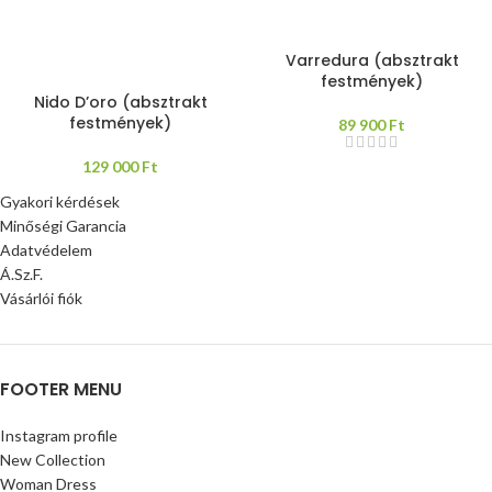
Varredura (absztrakt
festmények)
Nido D’oro (absztrakt
festmények)
89 900
Ft
129 000
Ft
Gyakori kérdések
Minőségi Garancia
Adatvédelem
Á.Sz.F.
Vásárlói fiók
FOOTER MENU
Instagram profile
New Collection
Woman Dress