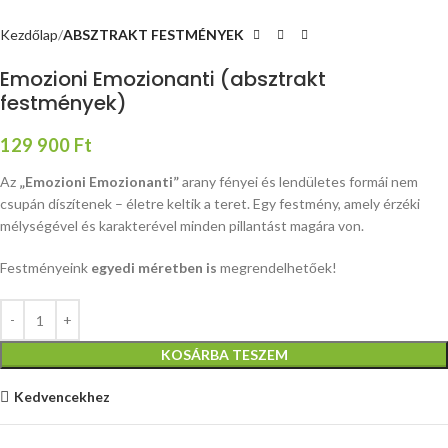
Kezdőlap
ABSZTRAKT FESTMÉNYEK
Emozioni Emozionanti (absztrakt
festmények)
129 900
Ft
Az
„Emozioni Emozionanti”
arany fényei és lendületes formái nem
csupán díszítenek – életre keltik a teret. Egy festmény, amely érzéki
mélységével és karakterével minden pillantást magára von.
Festményeink
egyedi méretben is
megrendelhetőek!
KOSÁRBA TESZEM
Kedvencekhez