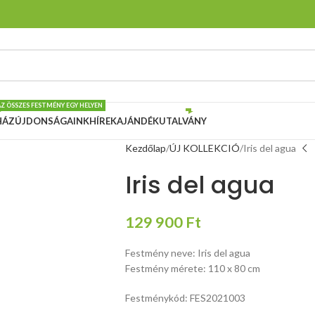
AZ ÖSSZES FESTMÉNY EGY HELYEN
HÁZ
ÚJDONSÁGAINK
HÍREK
AJÁNDÉKUTALVÁNY
Kezdőlap
ÚJ KOLLEKCIÓ
Iris del agua
Iris del agua
129 900
Ft
Festmény neve: Iris del agua
Festmény mérete: 110 x 80 cm
Festménykód: FES2021003