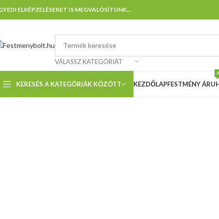
GYEDI ELKÉPZELÉSEKET IS MEGVALÓSÍTUNK...
VÁLASSZ KATEGÓRIÁT
KERESÉS A KATEGÓRIÁK KÖZÖTT
KEZDŐLAP
FESTMÉNY ÁRU
Nagyításhoz kattints ide