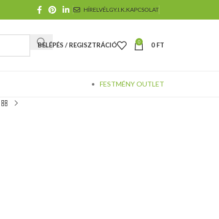
HÍRELVÉL
GY.I.K.
KAPCSOLAT
0
BELÉPÉS / REGISZTRÁCIÓ
0
FT
FESTMÉNY OUTLET