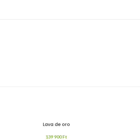
Lava de oro
139 900
Ft