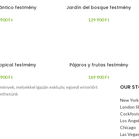
lántico festmény
Jardín del bosque festmény
 900
Ft
129 900
Ft
ropical festmény
Pájaros y frutas festmény
 900
Ft
169 900
Ft
OUR ST
mények, melyekkel igazán exkluzív, egyedi enteriőrt
mthetünk
New York
London S
Cockfost
Los Ange
Chicago
Las Vega