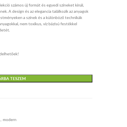
llekció számos új formát és egyedi színeket kínál,
ek. A design és az elegancia találkozik az anyagok
festményeken a színek és a különböző technikák
yagokkal, nem toxikus, víz bázisú festékkel
letét.
elhetőek!
ÁRBA TESZEM
,
modern