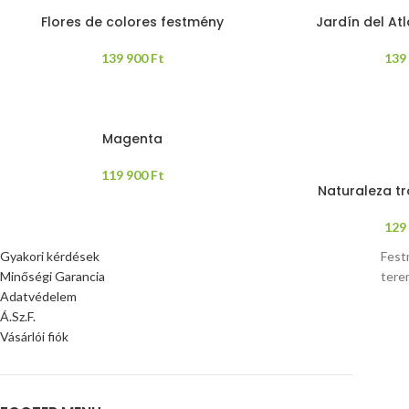
Flores de colores festmény
Jardín del At
139 900
Ft
139
Magenta
119 900
Ft
Naturaleza t
129
Gyakori kérdések
Fest
Minőségi Garancia
tere
Adatvédelem
Á.Sz.F.
Vásárlói fiók