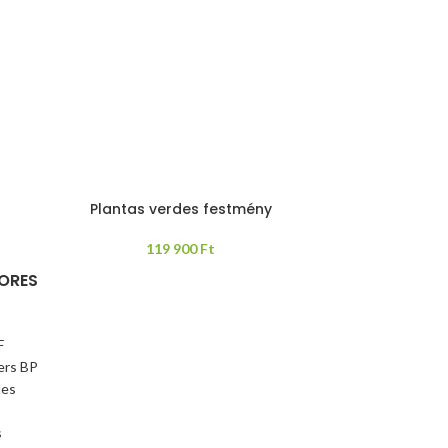
Plantas verdes festmény
119 900
Ft
ORES
F
ers BP
les
s