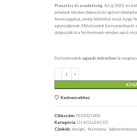
Presztízs és eredetiség
: Az új 2021-es ko
amelyek minden dekorációs igényt kielégíten
finomságaival, amely lehetővé teszi, hogy 
egyesüljenek. Művészeink környezetbarát an
dolgozzák ki a festmények minden apró rész
Festményeink
egyedi méretben is
megrend
KOS
Kedvencekhez
Cikkszám:
FES2021003
Kategória:
ÚJ KOLLEKCIÓ
Címkék:
design
,
festmeny
,
lakberendezes