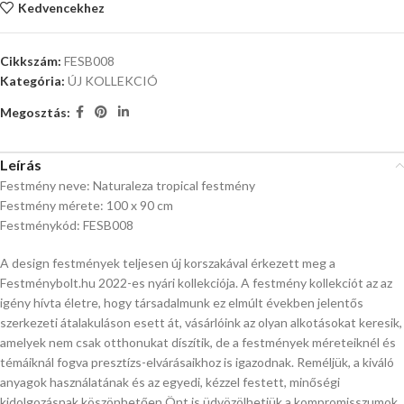
Kedvencekhez
Cikkszám:
FESB008
Kategória:
ÚJ KOLLEKCIÓ
Megosztás:
Leírás
Festmény neve: Naturaleza tropical festmény
Festmény mérete: 100 x 90 cm
Festménykód: FESB008
A design festmények teljesen új korszakával érkezett meg a
Festménybolt.hu 2022-es nyári kollekciója. A festmény kollekciót az az
igény hívta életre, hogy társadalmunk ez elmúlt években jelentős
szerkezeti átalakuláson esett át, vásárlóink az olyan alkotásokat keresik,
amelyek nem csak otthonukat díszítik, de a festmények méreteiknél és
témáiknál fogva presztízs-elvárásaikhoz is igazodnak. Reméljük, a kiváló
anyagok használatának és az egyedi, kézzel festett, minőségi
kidolgozásnak köszönhetően Önt is üdvözölhetjük a kompromisszumok