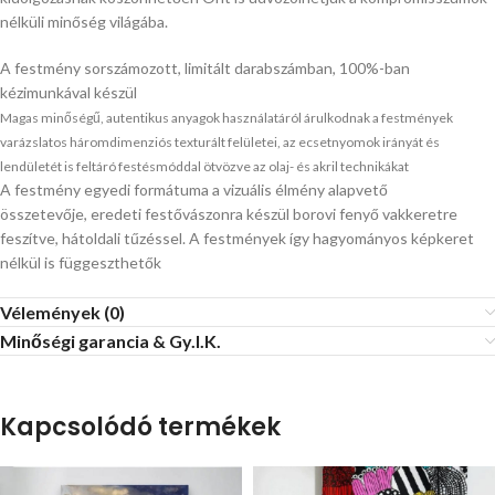
nélküli minőség világába.
A festmény sorszámozott, limitált darabszámban, 100%-ban
kézimunkával készül
Magas minőségű, autentikus anyagok használatáról árulkodnak a festmények
varázslatos háromdimenziós texturált felületei, az ecsetnyomok irányát és
lendületét is feltáró festésmóddal ötvözve az olaj- és akril technikákat
A festmény egyedi formátuma a vizuális élmény alapvető
összetevője, eredeti festővászonra készül borovi fenyő vakkeretre
feszítve, hátoldali tűzéssel. A festmények így hagyományos képkeret
nélkül is függeszthetők
Vélemények (0)
Minőségi garancia & Gy.I.K.
Kapcsolódó termékek