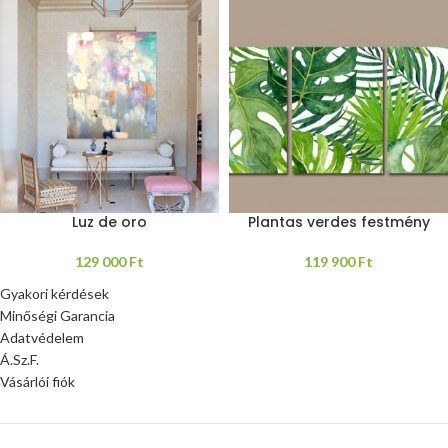
Luz de oro
Plantas verdes festmény
129 000
Ft
119 900
Ft
Gyakori kérdések
Minőségi Garancia
Adatvédelem
Á.Sz.F.
Vásárlói fiók