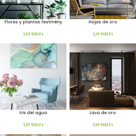
Flores y plantas festmény
Hojas de oro
119 900
Ft
129 900
Ft
Iris del agua
Lava de oro
129 900
Ft
139 900
Ft