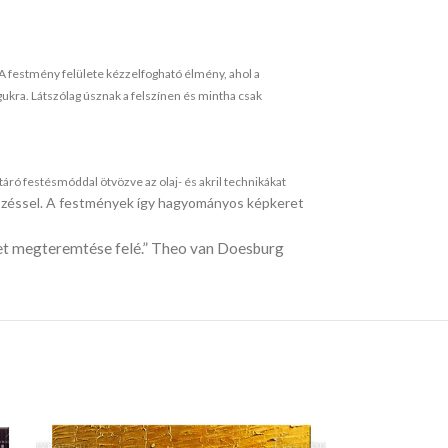
A festmény felülete kézzelfogható élmény, ahol a
ukra. Látszólag úsznak a felszínen és mintha csak
ró festésmóddal ötvözve az olaj- és akril technikákat
 tűzéssel. A festmények így hagyományos képkeret
zet megteremtése felé.” Theo van Doesburg