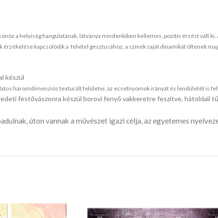
sönöz a helyiség hangulatának,
látványa mindenkiben kellemes, pozitív érzést vált ki.
 érzékelése kapcsolódik a felvitel gesztusához, a színek saját dinamikát öltenek mag
l készül
s háromdimenziós texturált felületei, az ecsetnyomok irányát és lendületét is feltá
edeti festővászonra készül borovi fenyő vakkeretre feszítve, hátoldali
adulnak, úton vannak a művészet igazi célja, az egyetemes nyelve