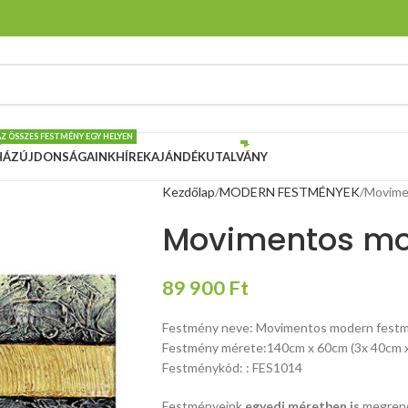
AZ ÖSSZES FESTMÉNY EGY HELYEN
HÁZ
ÚJDONSÁGAINK
HÍREK
AJÁNDÉKUTALVÁNY
Kezdőlap
MODERN FESTMÉNYEK
Movime
Movimentos mo
89 900
Ft
Festmény neve: Movimentos modern fest
Festmény mérete:140cm x 60cm (3x 40cm 
Festménykód: : FES1014
Festményeink
egyedi méretben is
megrend