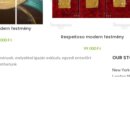
dern festmény
Respeitoso modern festmény
 000
Ft
99 000
Ft
OUR ST
mények, melyekkel igazán exkluzív, egyedi enteriőrt
mthetünk
New York
London S
Cockfost
Los Ange
Chicago
Las Vega