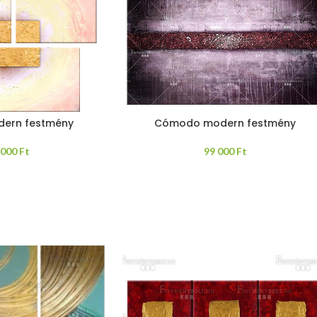
ern festmény
Cómodo modern festmény
 000
Ft
99 000
Ft