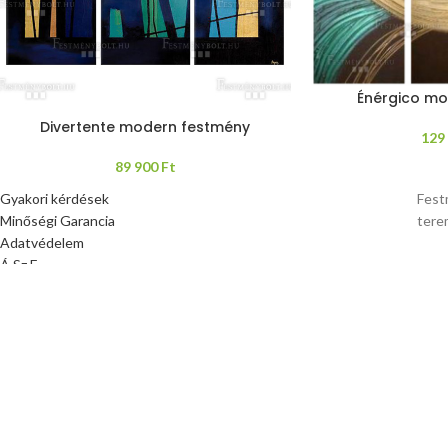
Énérgico mo
Divertente modern festmény
129
89 900
Ft
Gyakori kérdések
Fest
Minőségi Garancia
tere
Adatvédelem
Á.Sz.F.
Vásárlói fiók
FOOTER MENU
Instagram profile
New Collection