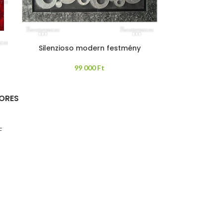
Silenzioso modern festmény
99 000
Ft
ORES
F
ers BP
les
s