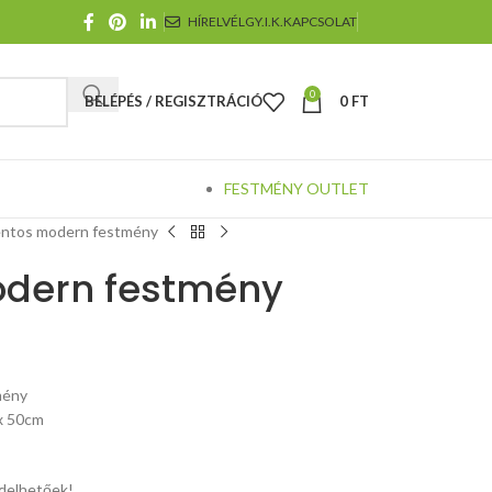
HÍRELVÉL
GY.I.K.
KAPCSOLAT
0
BELÉPÉS / REGISZTRÁCIÓ
0
FT
FESTMÉNY OUTLET
ntos modern festmény
dern festmény
mény
x 50cm
elhetőek!