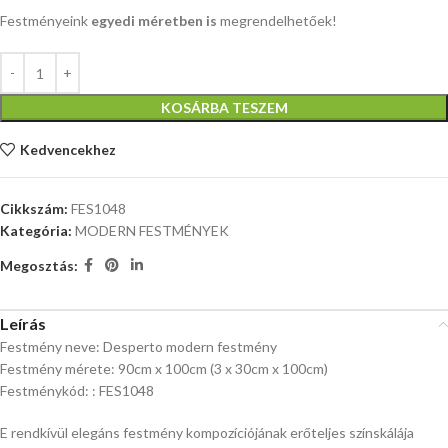
Festményeink
egyedi méretben is
megrendelhetőek!
KOSÁRBA TESZEM
Kedvencekhez
Cikkszám:
FES1048
Kategória:
MODERN FESTMÉNYEK
Megosztás:
Leírás
Festmény neve: Desperto modern festmény
Festmény mérete: 90cm x 100cm (3 x 30cm x 100cm)
Festménykód: : FES1048
E rendkívül elegáns festmény kompozíciójának erőteljes színskálája