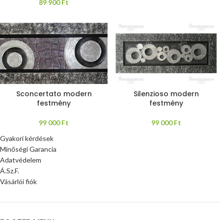
89 900
Ft
Sconcertato modern
Silenzioso modern
festmény
festmény
99 000
Ft
99 000
Ft
Gyakori kérdések
Minőségi Garancia
Adatvédelem
Á.Sz.F.
Vásárlói fiók