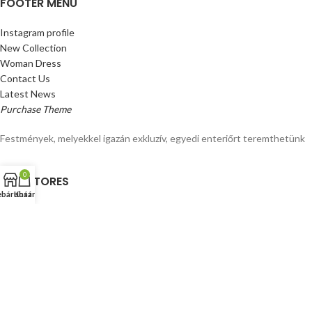
FOOTER MENU
Instagram profile
New Collection
Woman Dress
Contact Us
Latest News
Purchase Theme
Festmények, melyekkel igazán exkluzív, egyedi enteriőrt teremthetünk
0
OUR STORES
báruház
Kosár
New York
London SF
Cockfosters BP
Los Angeles
Chicago
Las Vegas
© Festmenybolt.hu