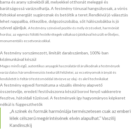
barna és arany színekből áll, melyekkel otthonát meleggé és
barátságossá varázsolhatja. A festmény tónusai hangsúlyosak, a vörös
foltokkal energiát sugároznak és betöltik a teret.Rendkívül jó választás
lehet nappaliba, étkezőbe, dolgozószobába, sőt hálószobákba is jó
szívvel ajánljuk.
A festmény színeivel pozitív és mély érzéseket, harmóniát
hordoz, az egymás fölötti festékrétegek váltakozó játékával készült erőteljes,
monumentális ecsetvonásokkal.
A festmény sorszámozott, limitált darabszámban, 100%-ban
kézimunkával készül
Magas minőségű, autentikus anyagok használatáról árulkodnak a festmények
varázslatos háromdimenziós texturált felületei, az ecsetnyomok irányát és
lendületét is feltáró festésmóddal ötvözve az olaj- és akril technikákat
A festmény egyedi formátuma a vizuális élmény alapvető
összetevője, eredeti festővászonra készül borovi fenyő vakkeretre
feszítve, hátoldali tűzéssel. A festmények így hagyományos képkeret
nélkül is függeszthetők
„A színek és formák harmóniája természetesen csak az emberi
lélek célszerű megérintésének elvén alapulhat.” Vaszilij
Kandinszkij