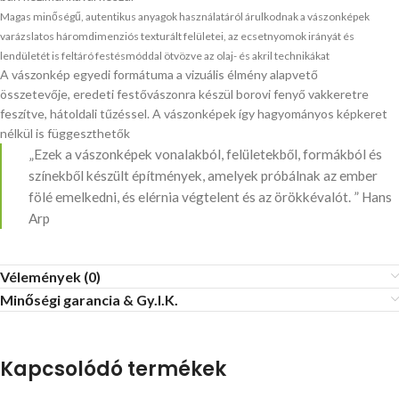
Magas minőségű, autentikus anyagok használatáról árulkodnak a vászonképek
varázslatos háromdimenziós texturált felületei, az ecsetnyomok irányát és
lendületét is feltáró festésmóddal ötvözve az olaj- és akril technikákat
A vászonkép egyedi formátuma a vizuális élmény alapvető
összetevője, eredeti festővászonra készül borovi fenyő vakkeretre
feszítve, hátoldali tűzéssel. A vászonképek így hagyományos képkeret
nélkül is függeszthetők
„Ezek a vászonképek vonalakból, felületekből, formákból és
színekből készült építmények, amelyek próbálnak az ember
fölé emelkedni, és elérnia végtelent és az örökkévalót. ” Hans
Arp
Vélemények (0)
Minőségi garancia & Gy.I.K.
Kapcsolódó termékek