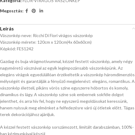
Kategória:
FLOR-VIRÁGOS VÁSZONKÉP
Megosztás:
Leírás
Vászonkép neve: Ricchi Di Fiori virágos vászonkép
Vászonkép mérete: 120cm x 120cm(4x 60x60cm)
Képkód: FES1242
Gazdag és buja virágmotívummal, kézzel festett vászonkép, amely négy
nagyméretű vásznával az egyik legimpozánsabb vászonképünk. Az
elegáns virágok egyedülállóan érzékeltetik a vászonkép háromdimenziós
mélységét és garantálják a fényűző megjelenést: elegáns, romantikus. A
vászonkép életteli, pikáns vörös színe egyszerre hóbortos és komoly,
dinamikus és lágy. A vászonkép színe sok embernek sokféle dolgot
jelenthet, és arra hív fel, hogy ne egyszerű megoldásokat keressünk,
hanem nyissuk meg elménket a felfedezésre váró új ötletek előtt. Tágas
terek dekorációjához ajánljuk.
A kézzel festett vászonkép sorszámozott, limitált darabszámban, 100%-
ban kézimunkával készül