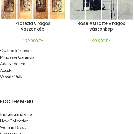
Profezia virágos
Rose Astratte virágos
vászonkép
vászonkép
129 900
Ft
99 900
Ft
Gyakori kérdések
Minőségi Garancia
Adatvédelem
Á.Sz.F.
Vásárlói fiók
FOOTER MENU
Instagram profile
New Collection
Woman Dress
Contact Us