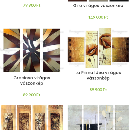
79 900
Ft
Giro virágos vászonkép
119 000
Ft
La Prima Idea virágos
Gracioso virágos
vászonkép
vászonkép
89 900
Ft
89 900
Ft