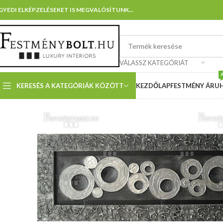
GYEDI ELKÉPZELÉSEKET IS MEGVALÓSÍTUNK...
VÁLASSZ KATEGÓRIÁT
KERESÉS A KATEGÓRIÁK KÖZÖTT
KEZDŐLAP
FESTMÉNY ÁRU