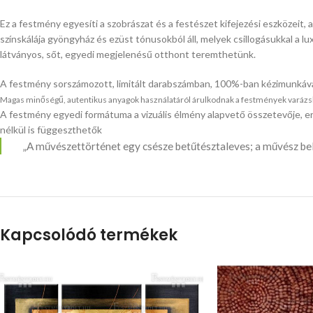
Ez a festmény egyesíti a szobrászat és a festészet kifejezési eszközeit
színskálája gyöngyház és ezüst tónusokból áll, melyek csillogásukkal a lu
látványos, sőt, egyedi megjelenésű otthont teremthetünk.
A festmény sorszámozott, limitált darabszámban, 100%-ban kézimunkáva
Magas minőségű, autentikus anyagok használatáról árulkodnak a festmények varázslato
A festmény egyedi formátuma a vizuális élmény alapvető összetevője, er
nélkül is függeszthetők
„A művészettörténet egy csésze betűtésztaleves; a művész bel
Kapcsolódó termékek