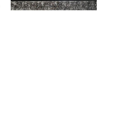
Sconcertato modern festmény
99 000
Ft
ORES
F
ers BP
les
s