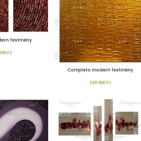
dern festmény
 900
Ft
Completo modern festmény
139 000
Ft