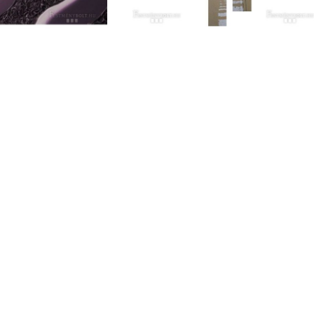
za modern festmény
Sciolto modern festmény
 900
Ft
129 000
Ft
OUR ST
mények, melyekkel igazán exkluzív, egyedi enteriőrt
mthetünk
New York
London S
Cockfost
Los Ange
Chicago
Las Vega