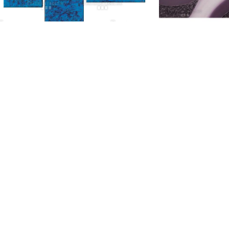
Pieno di speran
Esperanzado modern festmény
89
129 000
Ft
Gyakori kérdések
Fest
Minőségi Garancia
tere
Adatvédelem
Á.Sz.F.
Vásárlói fiók
FOOTER MENU
Instagram profile
New Collection
Woman Dress
Contact Us