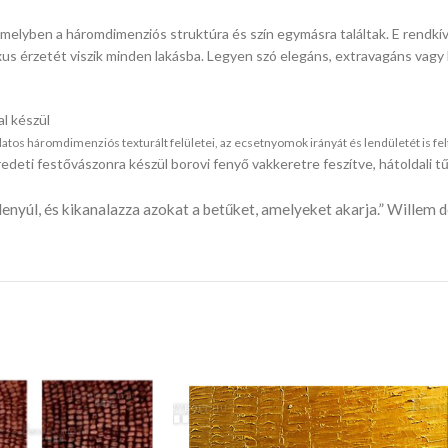
, amelyben a háromdimenziós struktúra és szín egymásra találtak. E rendk
xus érzetét viszik minden lakásba. Legyen szó elegáns, extravagáns vagy l
l készül
s háromdimenziós texturált felületei, az ecsetnyomok irányát és lendületét is feltá
edeti festővászonra készül borovi fenyő vakkeretre feszítve, hátoldali
enyúl, és kikanalazza azokat a betűket, amelyeket akarja.” Willem 