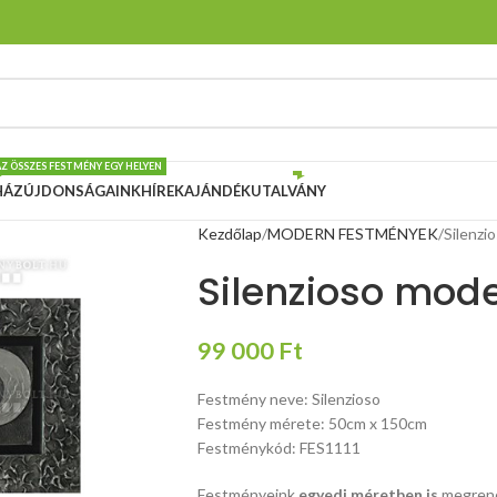
AZ ÖSSZES FESTMÉNY EGY HELYEN
HÁZ
ÚJDONSÁGAINK
HÍREK
AJÁNDÉKUTALVÁNY
Kezdőlap
MODERN FESTMÉNYEK
Silenzi
Silenzioso mod
99 000
Ft
Festmény neve: Silenzioso
Festmény mérete: 50cm x 150cm
Festménykód: FES1111
Festményeink
egyedi méretben is
megrend