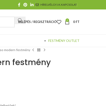
HÍRELVÉL
GY.I.K.
KAPCSOLAT
0
BELÉPÉS / REGISZTRÁCIÓ
0
FT
FESTMÉNY OUTLET
oso modern festmény
ern festmény
elhetőek!