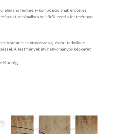
ívül elegáns festmény kompozíciójának erőteljes
etisztult, minimalista belsőről, ezzel a festménnyel
ró festésmóddal ötvözve az olaj- és akril technikákat
 tűzéssel. A festmények így hagyományos képkeret
de Koonig