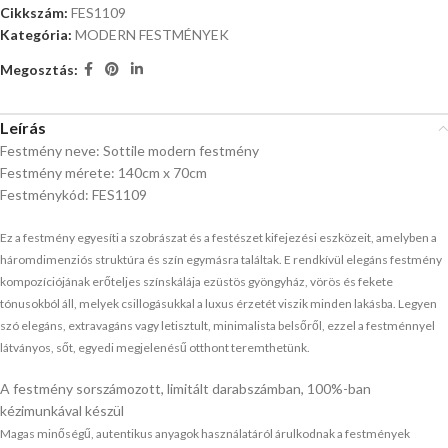
Cikkszám:
FES1109
Kategória:
MODERN FESTMÉNYEK
Megosztás:
Leírás
Festmény neve: Sottile modern festmény
Festmény mérete: 140cm x 70cm
Festménykód: FES1109
Ez a festmény egyesíti a szobrászat és a festészet kifejezési eszközeit, amelyben a
háromdimenziós struktúra és szín egymásra találtak. E rendkívül elegáns festmény
kompozíciójának erőteljes színskálája ezüstös gyöngyház, vörös és fekete
tónusokból áll, melyek csillogásukkal a luxus érzetét viszik minden lakásba. Legyen
szó elegáns, extravagáns vagy letisztult, minimalista belsőről, ezzel a festménnyel
látványos, sőt, egyedi megjelenésű otthont teremthetünk.
A festmény sorszámozott, limitált darabszámban, 100%-ban
kézimunkával készül
Magas minőségű, autentikus anyagok használatáról árulkodnak a festmények