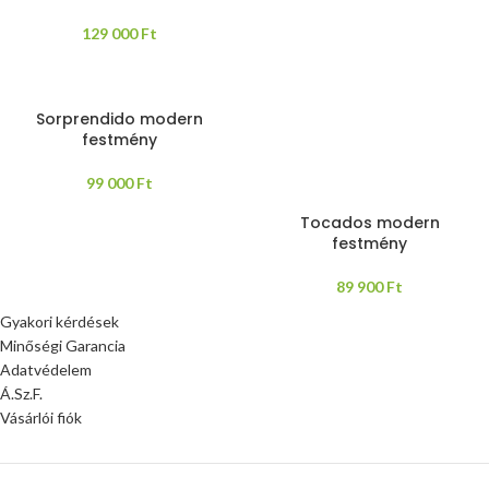
129 000
Ft
Sorprendido modern
festmény
99 000
Ft
Tocados modern
festmény
89 900
Ft
Gyakori kérdések
Minőségi Garancia
Adatvédelem
Á.Sz.F.
Vásárlói fiók