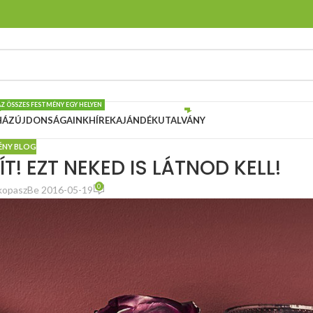
AZ ÖSSZES FESTMÉNY EGY HELYEN
HÁZ
ÚJDONSÁGAINK
HÍREK
AJÁNDÉKUTALVÁNY
ÉNY BLOG
T! EZT NEKED IS LÁTNOD KELL!
0
kopasz
Be 2016-05-19