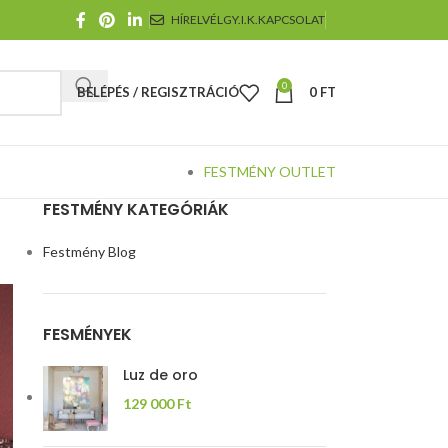
HÍRELVÉL
GY.I.K.
KAPCSOLAT
0
BELÉPÉS / REGISZTRÁCIÓ
0
FT
FESTMÉNY OUTLET
FESTMÉNY KATEGÓRIÁK
Festmény Blog
FESMÉNYEK
Luz de oro
129 000
Ft