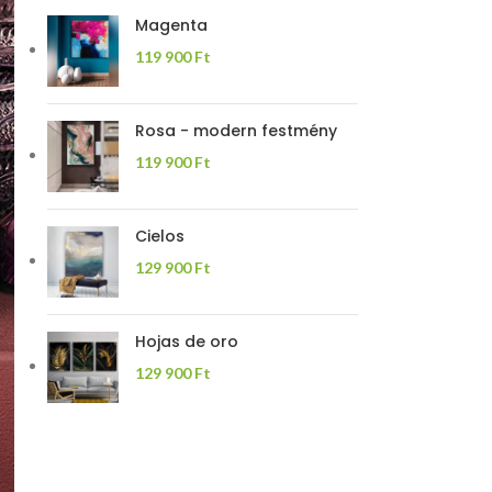
Magenta
119 900
Ft
Rosa - modern festmény
119 900
Ft
Cielos
129 900
Ft
Hojas de oro
129 900
Ft