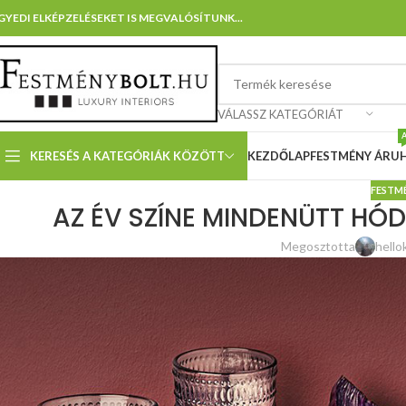
GYEDI ELKÉPZELÉSEKET IS MEGVALÓSÍTUNK...
VÁLASSZ KATEGÓRIÁT
KERESÉS A KATEGÓRIÁK KÖZÖTT
KEZDŐLAP
FESTMÉNY ÁRU
FESTM
AZ ÉV SZÍNE MINDENÜTT HÓDÍ
Megosztotta
hello