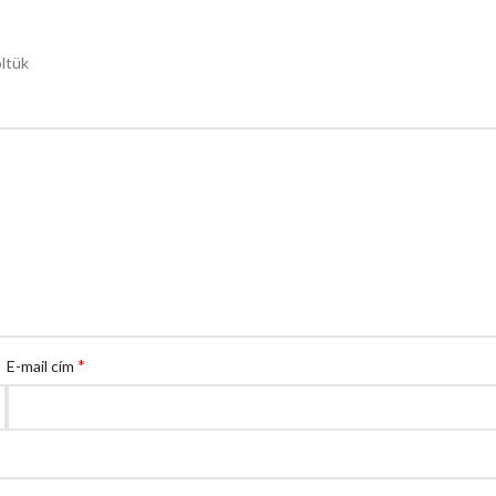
öltük
*
E-mail cím