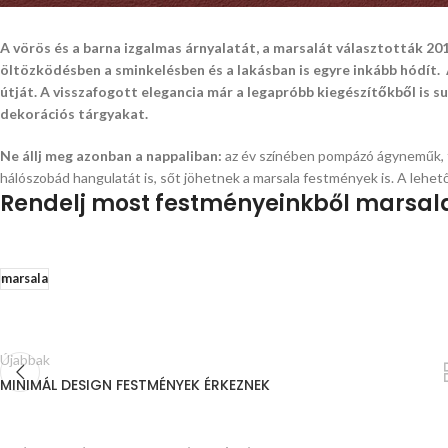
A vörös és a barna izgalmas árnyalatát, a marsalát választották 201
öltözködésben a sminkelésben és a lakásban is egyre inkább hódít.
útját. A visszafogott elegancia már a legapróbb kiegészítőkből is su
dekorációs tárgyakat.
Ne állj meg azonban a nappaliban:
az év színében pompázó ágyneműk, ta
hálószobád hangulatát is, sőt jöhetnek a marsala festmények is. A lehet
Rendelj most festményeinkből marsal
marsala
Újabbak
MINIMÁL DESIGN FESTMÉNYEK ÉRKEZNEK