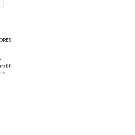
ORES
F
ers BP
les
s