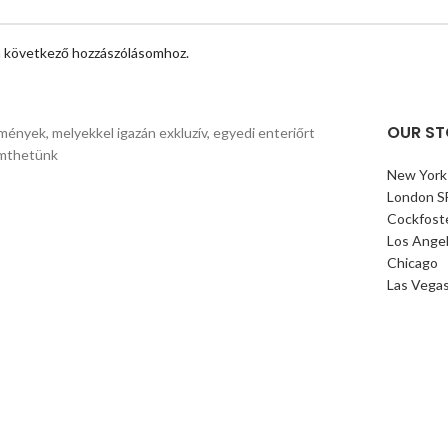
 következő hozzászólásomhoz.
OUR ST
mények, melyekkel igazán exkluzív, egyedi enteriőrt
mthetünk
New York
London S
Cockfost
Los Ange
Chicago
Las Vega