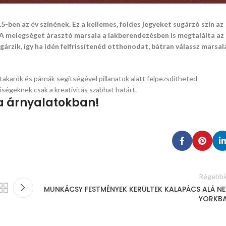
5-ben az év színének. Ez a kellemes, földes jegyeket sugárzó szín az
 A melegséget árasztó marsala a lakberendezésben is megtalálta az
gárzik, így ha idén felfrissítenéd otthonodat, bátran válassz marsal
karók és párnák segítségével pillanatok alatt felpezsdítheted
őségeknek csak a kreativitás szabhat határt.
a árnyalatokban!
Régebbi
MUNKÁCSY FESTMÉNYEK KERÜLTEK KALAPÁCS ALÁ N
YORKB