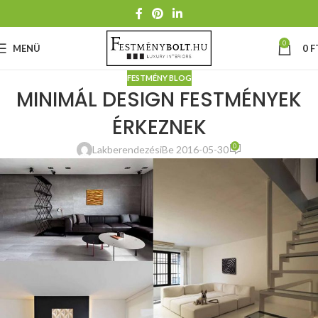
0
MENÜ
0
F
FESTMÉNY BLOG
MINIMÁL DESIGN FESTMÉNYEK
ÉRKEZNEK
0
Lakberendezési
Be 2016-05-30