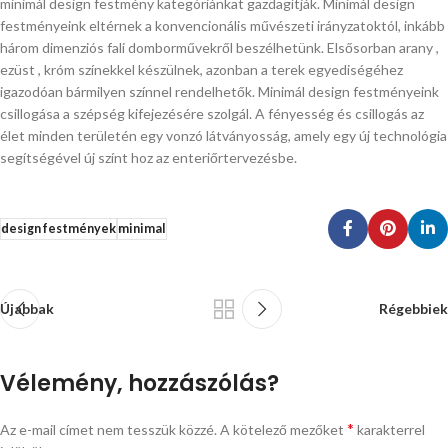
minimál design festmény kategóriánkat gazdagítják. Minimál design
festményeink eltérnek a konvencionális művészeti irányzatoktól, inkább
három dimenziós fali domborművekről beszélhetünk. Elsősorban arany ,
ezüst , króm színekkel készülnek, azonban a terek egyediségéhez
igazodóan bármilyen színnel rendelhetők. Minimál design festményeink
csillogása a szépség kifejezésére szolgál. A fényesség és csillogás az
élet minden területén egy vonzó látványosság, amely egy új technológia
segítségével új színt hoz az enteriőrtervezésbe.
design festmények
minimal
Újabbak
Régebbiek
Vélemény, hozzászólás?
*
Az e-mail címet nem tesszük közzé.
A kötelező mezőket
karakterrel