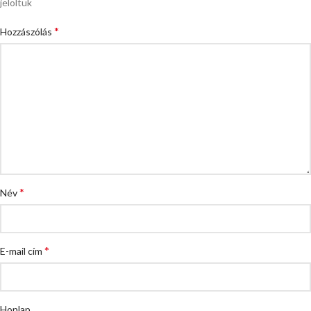
jelöltük
*
Hozzászólás
*
Név
*
E-mail cím
Honlap