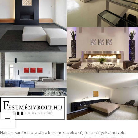
Hamarosan bemutatásra kerülnek azok az új festmények amelyek