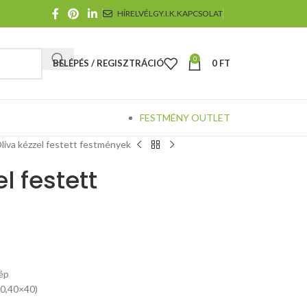
HÍRELVÉL
GY.I.K.
KAPCSOLAT
0
BELÉPÉS / REGISZTRÁCIÓ
0
FT
FESTMÉNY OUTLET
Oliva kézzel festett festmények
l festett
kép
70,40×40)