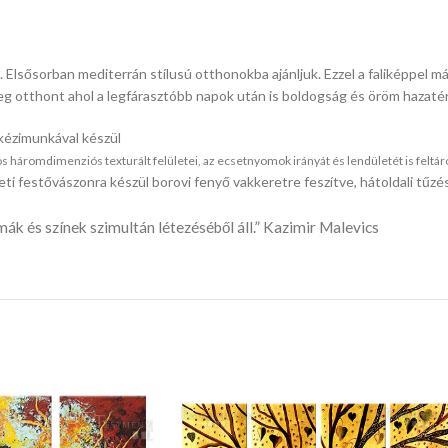
. Elsősorban mediterrán stílusú otthonokba ajánljuk. Ezzel a faliképpel m
g otthont ahol a legfárasztóbb napok után is boldogság és öröm hazatér
 kézimunkával készül
 háromdimenziós texturált felületei, az ecsetnyomok irányát és lendületét is feltáró
ti festővászonra készül borovi fenyő vakkeretre feszítve, hátoldali tűzé
mák és színek szimultán létezéséből áll.” Kazimir Malevics