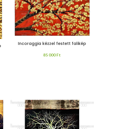
Incoraggia kézzel festett falikép
p
85 000
Ft