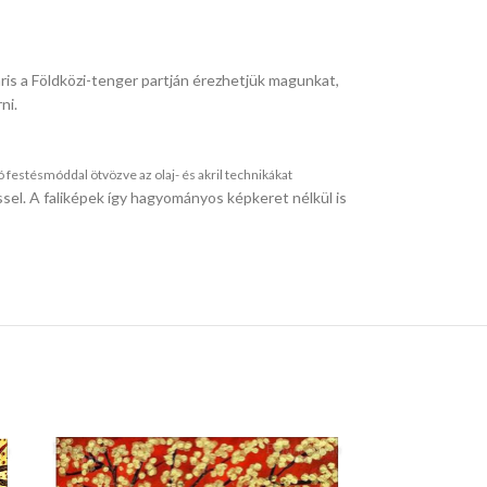
áris a Földközi-tenger partján érezhetjük magunkat,
ni.
 festésmóddal ötvözve az olaj- és akril technikákat
ssel. A faliképek így hagyományos képkeret nélkül is