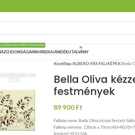
AZ ÖSSZES FESTMÉNY EGY HELYEN
HÁZ
ÚJDONSÁGAINK
HÍREK
AJÁNDÉKUTALVÁNY
Kezdőlap
ALBERO-FÁS FALIKÉPEK
Bella 
Bella Oliva kézze
festmények
89 900
Ft
Falikép neve: Bella Oliva kézzel festett fali
Falikép mérete: 130cm x 70cm (40×40,50×
Képkód: FES1166