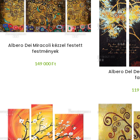
Albero Dei Miracoli kézzel festett
festmények
149 000
Ft
Albero Del Des
fa
119