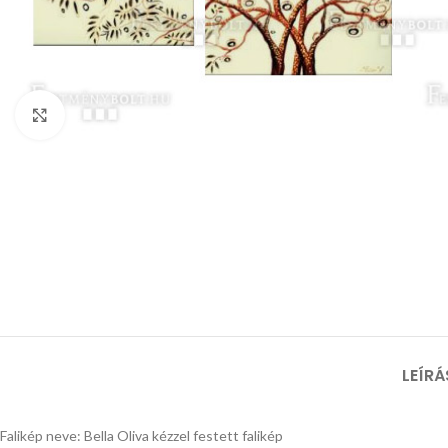
Nagyításhoz kattints ide
LEÍRÁ
Falikép neve: Bella Oliva kézzel festett falikép