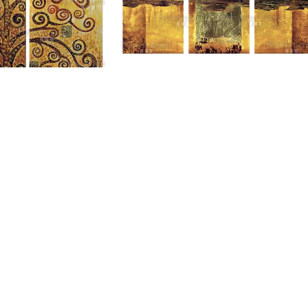
Traduzione kézzel festett
festmények
os falikép
129 000
Ft
 000
Ft
OUR ST
mények, melyekkel igazán exkluzív, egyedi enteriőrt
mthetünk
New York
London S
Cockfost
Los Ange
Chicago
Las Vega