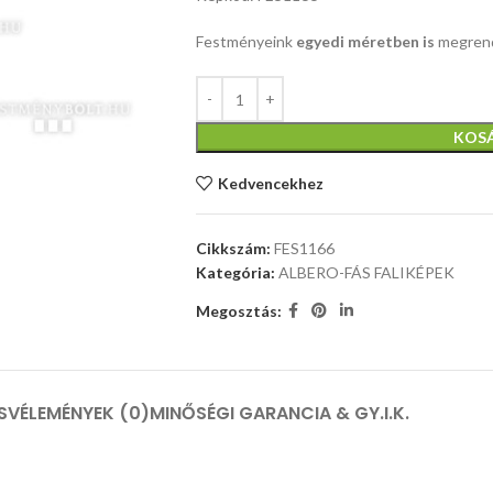
Festményeink
egyedi méretben is
megrend
KOS
Kedvencekhez
Cikkszám:
FES1166
Kategória:
ALBERO-FÁS FALIKÉPEK
Megosztás:
S
VÉLEMÉNYEK (0)
MINŐSÉGI GARANCIA & GY.I.K.