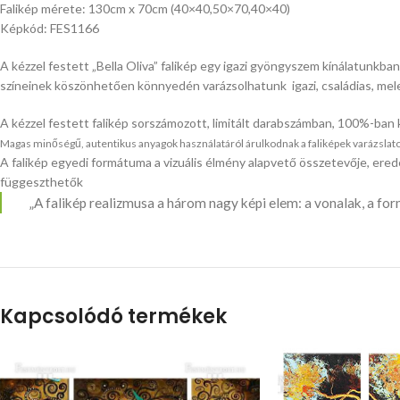
Falikép mérete: 130cm x 70cm (40×40,50×70,40×40)
Képkód: FES1166
A kézzel festett „Bella Oliva” falikép egy igazi gyöngyszem kínálatunkban
színeinek köszönhetően könnyedén varázsolhatunk igazi, családias, mele
A kézzel festett falikép sorszámozott, limitált darabszámban, 100%-ban
Magas minőségű, autentikus anyagok használatáról árulkodnak a faliképek varázslatos
A falikép egyedi formátuma a vizuális élmény alapvető összetevője, erede
függeszthetők
„A falikép realizmusa a három nagy képi elem: a vonalak, a for
Kapcsolódó termékek