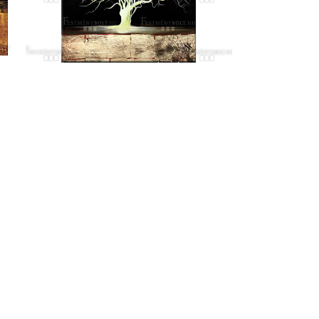
Vivere Per Sempre kézzel festett
festmények
139 000
Ft
ORES
F
ers BP
les
s