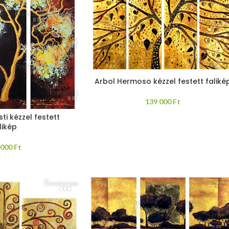
Arbol Hermoso kézzel festett faliké
139 000
Ft
ti kézzel festett
likép
 000
Ft