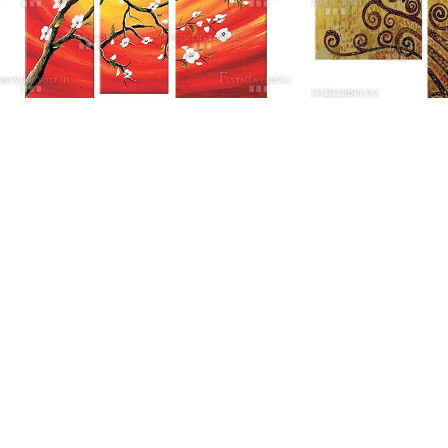
Luce Del Giorno falikép
Milagr
89 900
Ft
119
Gyakori kérdések
Fest
Minőségi Garancia
tere
Adatvédelem
Á.Sz.F.
Vásárlói fiók
FOOTER MENU
Instagram profile
New Collection