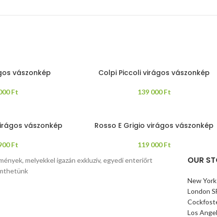
gos vászonkép
Colpi Piccoli virágos vászonkép
 000
Ft
139 000
Ft
virágos vászonkép
Rosso E Grigio virágos vászonkép
 900
Ft
119 000
Ft
OUR ST
mények, melyekkel igazán exkluzív, egyedi enteriőrt
mthetünk
New York
London S
Cockfost
Los Ange