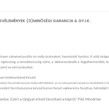
S
VÉLEMÉNYEK (0)
MINŐSÉGI GARANCIA & GY.I.K.
szen színeivel pozitív és mély érzéseket, harmóniát hordoz. A zöld virág
ly az egészség, a termékenység színe, a lakberendezők a legpihentetőbb, 
sszerű ecsetvonásokat.
ban kézimunkával készül
os háromdimenziós texturált felületei, az ecsetnyomok irányát és lendületét is felt
redeti festővászonra készül borovi fenyő vakkeretre feszítve, hátoldal
se. Ezért a tárgyat el kell távolítani a képről.” Piet Mondrian