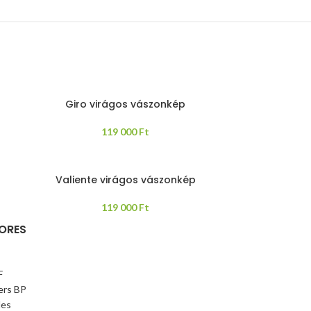
Giro virágos vászonkép
119 000
Ft
Valiente virágos vászonkép
119 000
Ft
ORES
F
ers BP
les