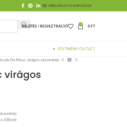
HÍRELVÉL
GY.I.K.
KAPCSOLAT
0
BELÉPÉS / REGISZTRÁCIÓ
0
FT
FESTMÉNY OUTLET
ircule De Mouc virágos vászonkép
c virágos
vászonkép
 x 100cm)