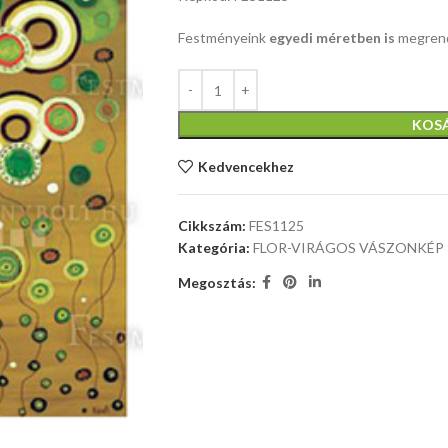
Festményeink
egyedi méretben is
megrend
KOS
Kedvencekhez
Cikkszám:
FES1125
Kategória:
FLOR-VIRÁGOS VÁSZONKÉP
Megosztás: