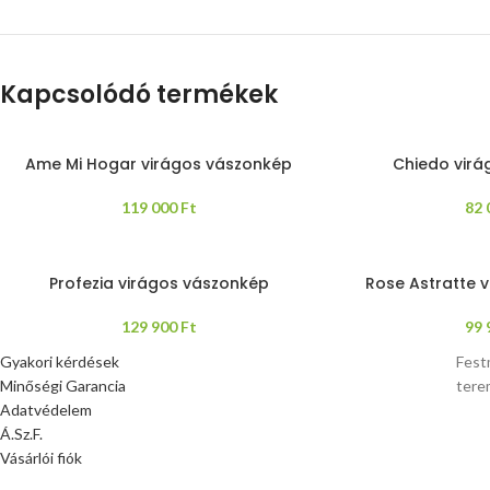
Kapcsolódó termékek
Ame Mi Hogar virágos vászonkép
Chiedo virá
119 000
Ft
82
Profezia virágos vászonkép
Rose Astratte 
129 900
Ft
99
Gyakori kérdések
Fest
Minőségi Garancia
tere
Adatvédelem
Á.Sz.F.
Vásárlói fiók