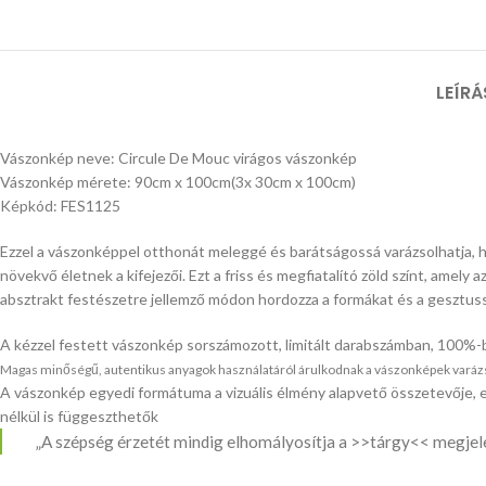
LEÍRÁ
Vászonkép neve: Circule De Mouc virágos vászonkép
Vászonkép mérete: 90cm x 100cm(3x 30cm x 100cm)
Képkód: FES1125
Ezzel a vászonképpel otthonát meleggé és barátságossá varázsolhatja, hi
növekvő életnek a kifejezői. Ezt a friss és megfiatalító zöld színt, ame
absztrakt festészetre jellemző módon hordozza a formákat és a gesztu
A kézzel festett vászonkép sorszámozott, limitált darabszámban, 100%-
Magas minőségű, autentikus anyagok használatáról árulkodnak a vászonképek varázslat
A vászonkép egyedi formátuma a vizuális élmény alapvető összetevője, e
nélkül is függeszthetők
„A szépség érzetét mindig elhomályosítja a >>tárgy<< megjelené