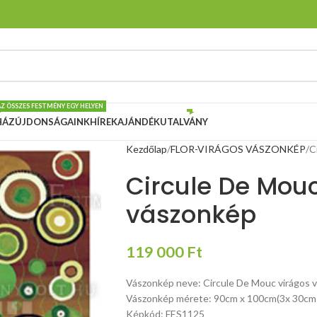
AZ ÖSSZES FESTMÉNY EGY HELYEN
HÁZ
ÚJDONSÁGAINK
HÍREK
AJÁNDÉKUTALVÁNY
Kezdőlap
FLOR-VIRÁGOS VÁSZONKÉP
C
Circule De Mou
vászonkép
119 000
Ft
Vászonkép neve: Circule De Mouc virágos 
Vászonkép mérete: 90cm x 100cm(3x 30cm
Képkód: FES1125