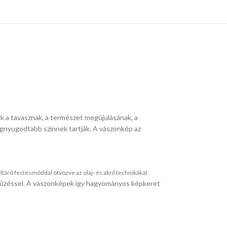
ok a tavasznak, a természet megújulásának, a
legnyugodtabb színnek tartják. A vászonkép az
áró festésmóddal ötvözve az olaj- és akril technikákat
i tűzéssel. A vászonképek így hagyományos képkeret