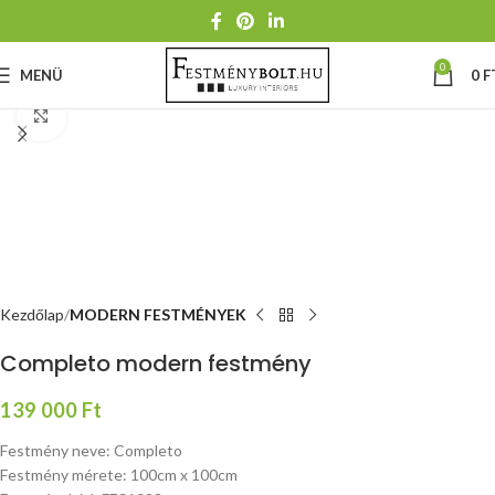
0
MENÜ
0
F
Nagyításhoz kattints ide
Kezdőlap
MODERN FESTMÉNYEK
Completo modern festmény
139 000
Ft
Festmény neve: Completo
Festmény mérete: 100cm x 100cm