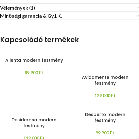
Vélemények (1)
Minőségi garancia & Gy.I.K.
Kapcsolódó termékek
Alienta modern festmény
89 900
Ft
Avidamente modern
festmény
129 000
Ft
Desperto modern
Desideroso modern
festmény
festmény
99 900
Ft
119 000
Ft