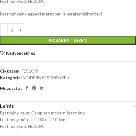
Festménykód: FES1098
Festményeink
egyedi méretben is
megrendelhetőek!
KOSÁRBA TESZEM
Kedvencekhez
Cikkszám:
FES1098
Kategória:
MODERN FESTMÉNYEK
Megosztás:
Leírás
Festmény neve: Completo modern festmény
Festmény mérete: 100cm x 100cm
Festménykód: FES1098