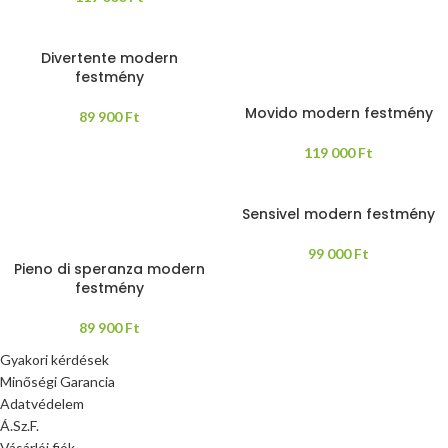
Divertente modern
festmény
Movido modern festmény
89 900
Ft
119 000
Ft
Sensivel modern festmény
99 000
Ft
Pieno di speranza modern
festmény
89 900
Ft
Gyakori kérdések
Minőségi Garancia
Adatvédelem
Á.Sz.F.
Vásárlói fiók