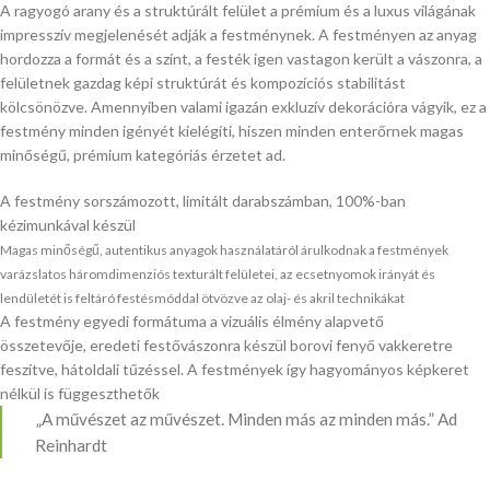
A ragyogó arany és a struktúrált felület a prémium és a luxus világának
impresszív megjelenését adják a festménynek. A festményen az anyag
hordozza a formát és a színt, a festék igen vastagon került a vászonra, a
felületnek gazdag képi struktúrát és kompozíciós stabilitást
kölcsönözve. Amennyiben valami igazán exkluzív dekorációra vágyik, ez a
festmény minden igényét kielégíti, hiszen minden enterőrnek magas
minőségű, prémium kategóriás érzetet ad.
A festmény sorszámozott, limitált darabszámban, 100%-ban
kézimunkával készül
Magas minőségű, autentikus anyagok használatáról árulkodnak a festmények
varázslatos háromdimenziós texturált felületei, az ecsetnyomok irányát és
lendületét is feltáró festésmóddal ötvözve az olaj- és akril technikákat
A festmény egyedi formátuma a vizuális élmény alapvető
összetevője, eredeti festővászonra készül borovi fenyő vakkeretre
feszítve, hátoldali tűzéssel. A festmények így hagyományos képkeret
nélkül is függeszthetők
„A művészet az művészet. Minden más az minden más.” Ad
Reinhardt