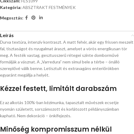
Cikkszám:
FES1099
Kategória:
ABSZTRAKT FESTMÉNYEK
Megosztás:
Leírás
Durva textúra, intenzív kontraszt. A matt fehér, akár egy frissen meszelt
fal, tisztaságot és nyugalmat áraszt, amelyet a vörös energikusan tör
meg. A festék vastag, gesztusszerű rétegei szinte domborművé
formálják a vásznat. A „Varredura” nem simul bele a térbe – önálló
szereplővé válik benne. Letisztult és extravagáns enteriőrökben
egyaránt megállja a helyét.
Kézzel festett, limitált darabszám
Ez az alkotás 100%-ban kézimunka, tapasztalt művészek ecsetje
nyomán született, sorszámozott és korlátozott példányszámban
kapható. Nem dekoráció – önkifejezés.
Minőség kompromisszum nélkül