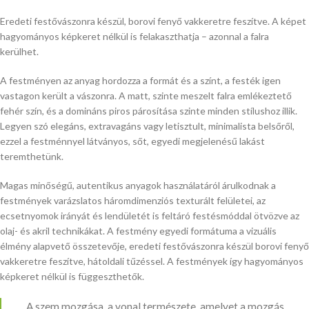
Eredeti festővászonra készül, borovi fenyő vakkeretre feszítve. A képet
hagyományos képkeret nélkül is felakaszthatja – azonnal a falra
kerülhet.
A festményen az anyag hordozza a formát és a színt, a festék igen
vastagon került a vászonra. A matt, szinte meszelt falra emlékeztető
fehér szín, és a domináns piros párosítása szinte minden stílushoz illik.
Legyen szó elegáns, extravagáns vagy letisztult, minimalista belsőről,
ezzel a festménnyel látványos, sőt, egyedi megjelenésű lakást
teremthetünk.
Magas minőségű, autentikus anyagok használatáról árulkodnak a
festmények varázslatos háromdimenziós texturált felületei, az
ecsetnyomok irányát és lendületét is feltáró festésmóddal ötvözve az
olaj- és akril technikákat. A festmény egyedi formátuma a vizuális
élmény alapvető összetevője, eredeti festővászonra készül borovi fenyő
vakkeretre feszítve, hátoldali tűzéssel. A festmények így hagyományos
képkeret nélkül is függeszthetők.
„A szem mozgása, a vonal természete, amelyet a mozgás