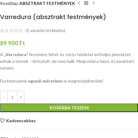
Kezdőlap
ABSZTRAKT FESTMÉNYEK
Varredura (absztrakt festmények)
(
1
vásárlói értékelés)
89 900
Ft
A
„Varredura”
festmény fehér és vörös felületei erőteljes jelenlétet
adnak a térnek – letisztult, de nem halk. Megszólal a falon, és karaktert
teremt.
Festményeink
egyedi méretben is
megrendelhetőek!
KOSÁRBA TESZEM
Kedvencekhez