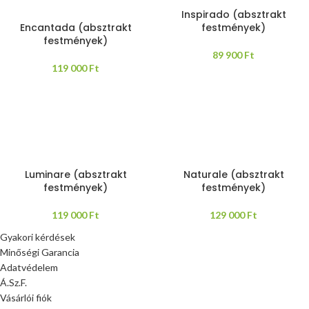
Inspirado (absztrakt
Encantada (absztrakt
festmények)
festmények)
89 900
Ft
119 000
Ft
Luminare (absztrakt
Naturale (absztrakt
festmények)
festmények)
119 000
Ft
129 000
Ft
Gyakori kérdések
Minőségi Garancia
Adatvédelem
Á.Sz.F.
Vásárlói fiók