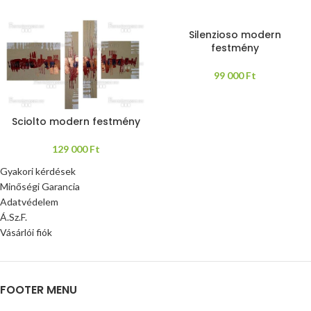
Silenzioso modern
festmény
99 000
Ft
Sciolto modern festmény
129 000
Ft
Gyakori kérdések
Minőségi Garancia
Adatvédelem
Á.Sz.F.
Vásárlói fiók
FOOTER MENU