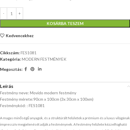
KOSÁRBA TESZEM
Kedvencekhez
Cikkszám:
FES1081
Kategória:
MODERN FESTMÉNYEK
Megosztás:
Leírás
Festmény neve: Movido modern festmény
Festmény mérete:90cm x 100cm (3x 30cm x 100xm)
Festménykód: : FES1081
A magas minőségű anyagok, és a struktúrált felületek a prémium és a luxus világának
impresszív megjelenését adják a festménynek.
A festmény felülete kézzelfogható