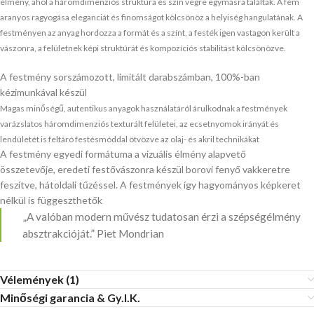
élmény, ahol a háromdimenziós struktúra és szín végre egymásra találtak.
A fém
aranyos ragyogása eleganciát és finomságot kölcsönöz a helyiség hangulatának.
A
festményen az anyag hordozza a formát és a színt, a festék igen vastagon került a
vászonra, a felületnek képi struktúrát és kompozíciós stabilitást kölcsönözve.
A festmény sorszámozott, limitált darabszámban, 100%-ban
kézimunkával készül
Magas minőségű, autentikus anyagok használatáról árulkodnak a festmények
varázslatos háromdimenziós texturált felületei, az ecsetnyomok irányát és
lendületét is feltáró festésmóddal ötvözve az olaj- és akril technikákat
A festmény egyedi formátuma a vizuális élmény alapvető
összetevője, eredeti festővászonra készül borovi fenyő vakkeretre
feszítve, hátoldali tűzéssel. A festmények így hagyományos képkeret
nélkül is függeszthetők
„A valóban modern művész tudatosan érzi a szépségélmény
absztrakcióját.” Piet Mondrian
Vélemények (1)
Minőségi garancia & Gy.I.K.