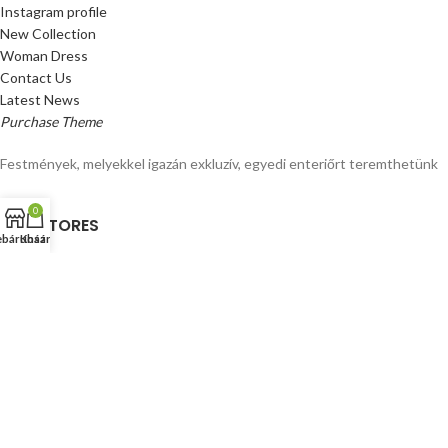
Instagram profile
New Collection
Woman Dress
Contact Us
Latest News
Purchase Theme
Festmények, melyekkel igazán exkluzív, egyedi enteriőrt teremthetünk
0
OUR STORES
báruház
Kosár
New York
London SF
Cockfosters BP
Los Angeles
Chicago
Las Vegas
© Festmenybolt.hu
Kézzel festett festmények, faliképek és lakásdekorációs vászonképek