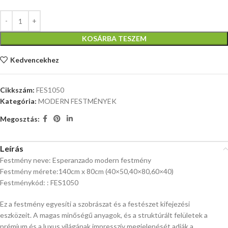
KOSÁRBA TESZEM
Kedvencekhez
Cikkszám:
FES1050
Kategória:
MODERN FESTMÉNYEK
Megosztás:
Leírás
Festmény neve: Esperanzado modern festmény
Festmény mérete:140cm x 80cm (40×50,40×80,60×40)
Festménykód: : FES1050
Ez a festmény egyesíti a szobrászat és a festészet kifejezési
eszközeit. A magas minőségű anyagok, és a struktúrált felületek a
prémium és a luxus világának impresszív megjelenését adják a