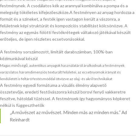
festménynek. A csodálatos kék az arannyal kombinálva a pompa és a
melegség tökéletes kifejezőeszköze.A festményen az anyag hordozza a
formát és a színeket, a festék igen vastagon került a vászonra, a
felületnek képi struktúrát és kompozíciós stabilitást kölcsönözve. A
festmény az egymás fölötti festékrétegek váltakozó játékával készült
erőteljes, de igen részletes ecsetvonásokkal.
A festmény sorszámozott, limitált darabszámban, 100%-ban
kézimunkával készül
Magas minőségű, autentikus anyagok használatáról árulkodnak a festmények
varázslatos háromdimenziós texturált felületei, az ecsetnyomok irányát és
lendületét is feltáró festésmóddal ötvözve az olaj- és akril technikákat
A festmény egyedi formátuma a vizuális élmény alapvető
összetevője, eredeti festővászonra készül borovi fenyő vakkeretre
feszítve, hátoldali tűzéssel. A festmények így hagyományos képkeret
nélkül is függeszthetők
„A művészet az művészet. Minden más az minden más.” Ad
Reinhardt