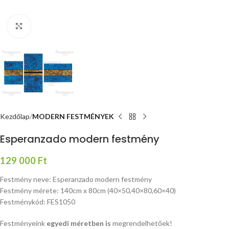
Nagyításhoz kattints ide
Kezdőlap
MODERN FESTMÉNYEK
Esperanzado modern festmény
129 000
Ft
Festmény neve: Esperanzado modern festmény
Festmény mérete: 140cm x 80cm (40×50,40×80,60×40)
Festménykód: FES1050
Festményeink
egyedi méretben is
megrendelhetőek!