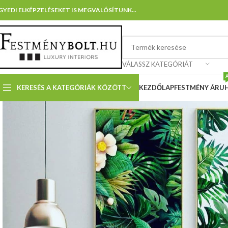
GYEDI ELKÉPZELÉSEKET IS MEGVALÓSÍTUNK...
VÁLASSZ KATEGÓRIÁT
KERESÉS A KATEGÓRIÁK KÖZÖTT
KEZDŐLAP
FESTMÉNY ÁRU