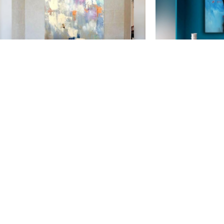
Luz de oro
Ma
129 000
Ft
119
Gyakori kérdések
Fest
Minőségi Garancia
tere
Adatvédelem
Á.Sz.F.
Vásárlói fiók
FOOTER MENU