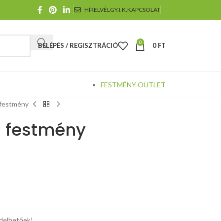
HÍRELVÉL
GY.I.K.
KAPCSOLAT
0
BELÉPÉS / REGISZTRÁCIÓ
0
FT
FESTMÉNY OUTLET
s festmény
s festmény
elhetőek!