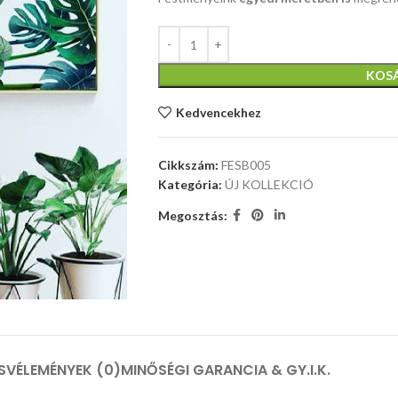
KOS
Kedvencekhez
Cikkszám:
FESB005
Kategória:
ÚJ KOLLEKCIÓ
Megosztás:
S
VÉLEMÉNYEK (0)
MINŐSÉGI GARANCIA & GY.I.K.