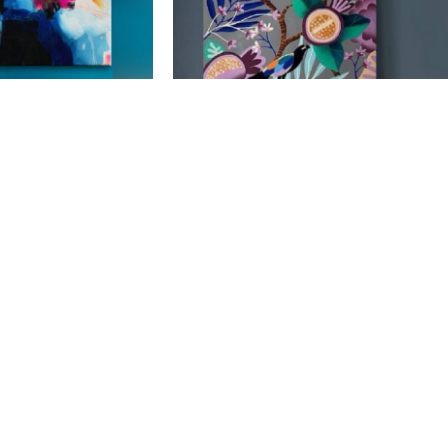
genta
Pájaros y frutas festmény
 900
Ft
169 900
Ft
OUR ST
mények, melyekkel igazán exkluzív, egyedi enteriőrt
mthetünk
New York
London S
Cockfost
Los Ange
Chicago
Las Vega