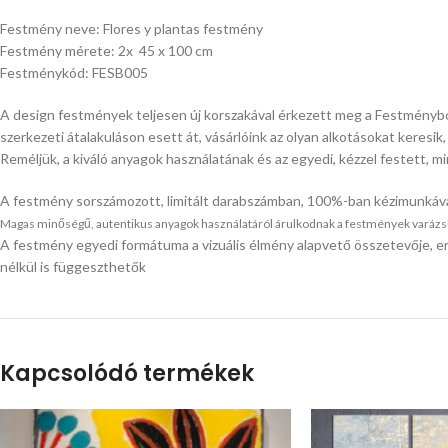
Festmény neve: Flores y plantas festmény
Festmény mérete: 2x 45 x 100 cm
Festménykód: FESB005
A design festmények teljesen új korszakával érkezett meg a Festménybolt
szerkezeti átalakuláson esett át, vásárlóink az olyan alkotásokat keresi
Reméljük, a kiváló anyagok használatának és az egyedi, kézzel festett,
A festmény sorszámozott, limitált darabszámban, 100%-ban kézimunkáva
Magas minőségű, autentikus anyagok használatáról árulkodnak a festmények varázslato
A festmény egyedi formátuma a vizuális élmény alapvető összetevője, er
nélkül is függeszthetők
Kapcsolódó termékek