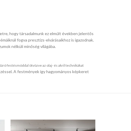
életre, hogy társadalmunk ez elmúlt években jelentős
émáiknál fogva presztízs-elvárásaikhoz is igazodnak.
zumok nélküli minőség világába.
ró festésmóddal ötvözve az olaj- és akril technikákat
 tűzéssel. A festmények így hagyományos képkeret