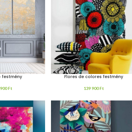
o festmény
Flores de colores festmény
 900
Ft
139 900
Ft