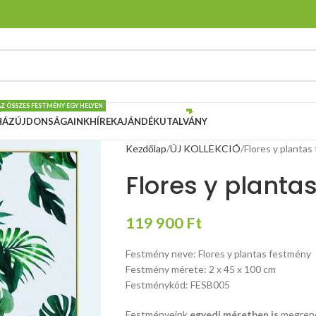
AZ ÖSSZES FESTMÉNY EGY HELYEN
HÁZ
ÚJDONSÁGAINK
HÍREK
AJÁNDÉKUTALVÁNY
Kezdőlap
ÚJ KOLLEKCIÓ
Flores y planta
Flores y planta
119 900
Ft
Festmény neve: Flores y plantas festmény
Festmény mérete: 2 x 45 x 100 cm
Festménykód: FESB005
Festményeink
egyedi méretben is
megrend