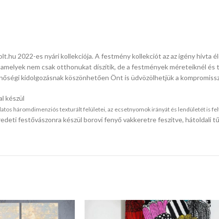
.hu 2022-es nyári kollekciója. A festmény kollekciót az az igény hívta 
k, amelyek nem csak otthonukat díszítik, de a festmények méreteiknél és t
 minőségi kidolgozásnak köszönhetően Önt is üdvözölhetjük a kompromiss
l készül
s háromdimenziós texturált felületei, az ecsetnyomok irányát és lendületét is feltá
edeti festővászonra készül borovi fenyő vakkeretre feszítve, hátoldali