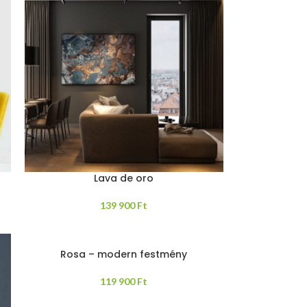
Lava de oro
139 900
Ft
Rosa – modern festmény
119 900
Ft