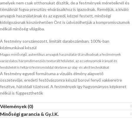
amelyek nem csak otthonukat díszítik, de a festmények méreteiknél és
témáiknál fogva presztízs-elvárásaikhoz is igazodnak. Reméljük, a kiváló
anyagok használatának és az egyedi, kézzel festett, minőségi
kidolgozásnak köszönhetően Önt is üdvözölhetjük a kompromisszumok
nélküli minőség világába.
A festmény sorszámozott, limitált darabszámban, 100%-ban
kézimunkával készül
Magas minőségű, autentikus anyagok használatáról árulkodnak a festmények
varázslatos háromdimenziós texturált felületei, az ecsetnyomok irányát és
lendületét is feltáró festésmóddal ötvözve az olaj- és akril technikákat
A festmény egyedi formátuma a vizuális élmény alapvető
összetevője, eredeti festővászonra készül borovi fenyő vakkeretre
feszítve, hátoldali tűzéssel. A festmények így hagyományos képkeret
nélkül is függeszthetők
Vélemények (0)
Minőségi garancia & Gy.I.K.