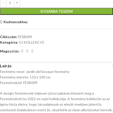
KOSÁRBA TESZEM
Kedvencekhez
Cikkszám:
FESB009
Kategória:
ÚJ KOLLEKCIÓ
Megosztás:
Leírás
Festmény neve: Jardín del bosque festmény
Festmény mérete: 110 x 100 cm
Festménykód: FESB009
A design festmények teljesen új korszakával érkezett meg a
Festménybolt.hu 2022-es nyári kollekciója. A festmény kollekciót az az
igény hívta életre, hogy társadalmunk ez elmúlt években jelentős
szerkezeti átalakuláson esett át, vásárlóink az olyan alkotásokat keresik,