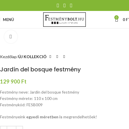
0
MENÜ
0
F
Nagyításhoz kattints ide
Kezdőlap
ÚJ KOLLEKCIÓ
Jardín del bosque festmény
129 900
Ft
Festmény neve: Jardín del bosque festmény
Festmény mérete: 110 x 100 cm
Festménykód: FESB009
Festményeink
egyedi méretben is
megrendelhetőek!