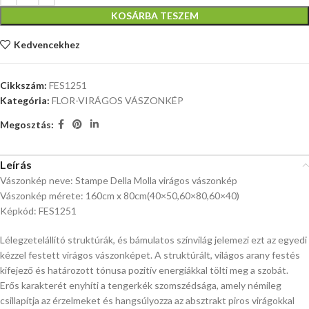
KOSÁRBA TESZEM
Kedvencekhez
Cikkszám:
FES1251
Kategória:
FLOR-VIRÁGOS VÁSZONKÉP
Megosztás:
Leírás
Vászonkép neve: Stampe Della Molla virágos vászonkép
Vászonkép mérete: 160cm x 80cm(40×50,60×80,60×40)
Képkód: FES1251
Lélegzetelállító struktúrák, és bámulatos színvilág jelemezi ezt az egyedi
kézzel festett virágos vászonképet. A struktúrált, világos arany festés
kifejező és határozott tónusa pozitív energiákkal tölti meg a szobát.
Erős karakterét enyhíti a tengerkék szomszédsága, amely némileg
csillapítja az érzelmeket és hangsúlyozza az absztrakt piros virágokkal