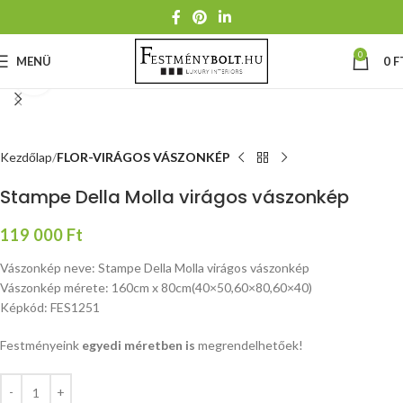
0
MENÜ
0
F
Nagyításhoz kattints ide
Kezdőlap
FLOR-VIRÁGOS VÁSZONKÉP
Stampe Della Molla virágos vászonkép
119 000
Ft
Vászonkép neve: Stampe Della Molla virágos vászonkép
Vászonkép mérete: 160cm x 80cm(40×50,60×80,60×40)
Képkód: FES1251
Festményeink
egyedi méretben is
megrendelhetőek!