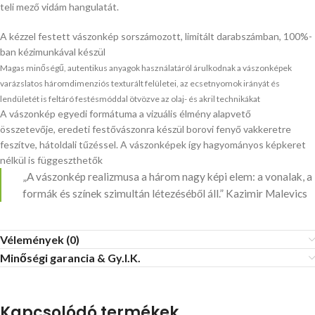
teli mező vidám hangulatát.
A kézzel festett vászonkép sorszámozott, limitált darabszámban, 100%-
ban kézimunkával készül
Magas minőségű, autentikus anyagok használatáról árulkodnak a vászonképek
varázslatos háromdimenziós texturált felületei, az ecsetnyomok irányát és
lendületét is feltáró festésmóddal ötvözve az olaj- és akril technikákat
A vászonkép egyedi formátuma a vizuális élmény alapvető
összetevője, eredeti festővászonra készül borovi fenyő vakkeretre
feszítve, hátoldali tűzéssel. A vászonképek így hagyományos képkeret
nélkül is függeszthetők
„A vászonkép realizmusa a három nagy képi elem: a vonalak, a
formák és színek szimultán létezéséből áll.” Kazimir Malevics
Vélemények (0)
Minőségi garancia & Gy.I.K.
Kapcsolódó termékek