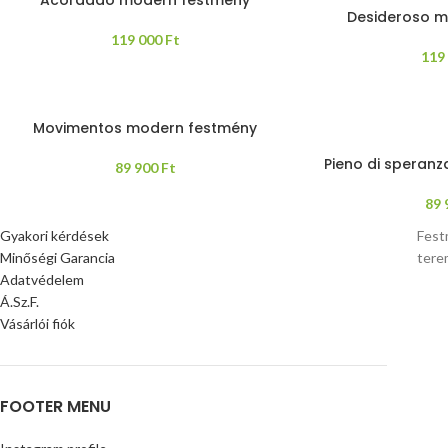
Desideroso m
119 000
Ft
119
Movimentos modern festmény
Pieno di speran
89 900
Ft
89
Gyakori kérdések
Fest
Minőségi Garancia
tere
Adatvédelem
Á.Sz.F.
Vásárlói fiók
FOOTER MENU