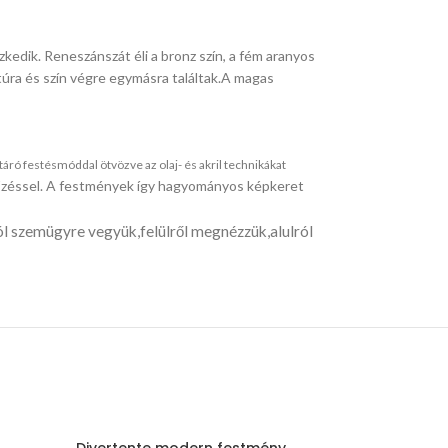
kedik. Reneszánszát éli a bronz szín, a fém aranyos
úra és szín végre egymásra találtak.A magas
ró festésmóddal ötvözve az olaj- és akril technikákat
 tűzéssel. A festmények így hagyományos képkeret
ról szemügyre vegyük,felülről megnézzük,alulról
Divertente modern festmény