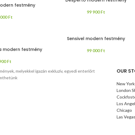
odern festmény
99 900
Ft
 000
Ft
Sensivel modern festmény
za modern festmény
99 000
Ft
 900
Ft
OUR ST
mények, melyekkel igazán exkluzív, egyedi enteriőrt
mthetünk
New York
London S
Cockfost
Los Ange
Chicago
Las Vega