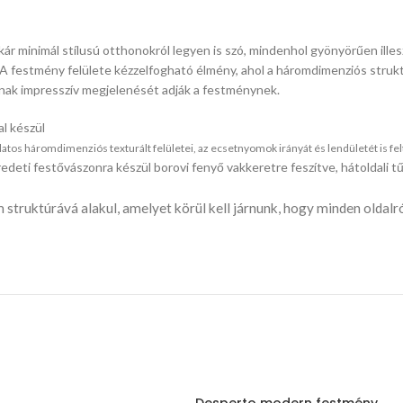
ár minimál stílusú otthonokról legyen is szó, mindenhol gyönyörűen illesz
A festmény felülete kézzelfogható élmény, ahol a háromdimenziós strukt
gának impresszív megjelenését adják a festménynek.
l készül
s háromdimenziós texturált felületei, az ecsetnyomok irányát és lendületét is feltá
edeti festővászonra készül borovi fenyő vakkeretre feszítve, hátoldali
 struktúrává alakul, amelyet körül kell járnunk, hogy minden oldal
Desperto modern festmény