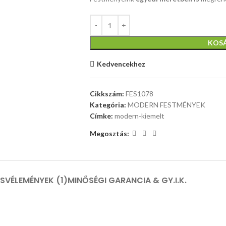
KOS
Kedvencekhez
Cikkszám:
FES1078
Kategória:
MODERN FESTMÉNYEK
Címke:
modern-kiemelt
Megosztás:
ÁS
VÉLEMÉNYEK (1)
MINŐSÉGI GARANCIA & GY.I.K.