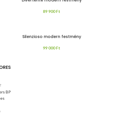
89 900
Ft
Silenzioso modern festmény
99 000
Ft
ORES
F
ers BP
les
s