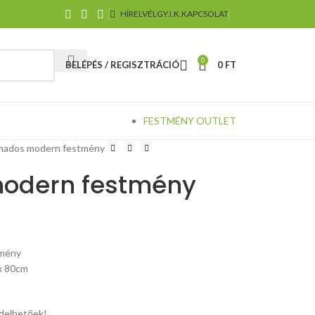
HÍRELVÉL
GY.I.K.
KAPCSOLAT
0
BELÉPÉS / REGISZTRÁCIÓ
0
FT
FESTMÉNY OUTLET
nados modern festmény
odern festmény
tmény
x 80cm
elhetőek!