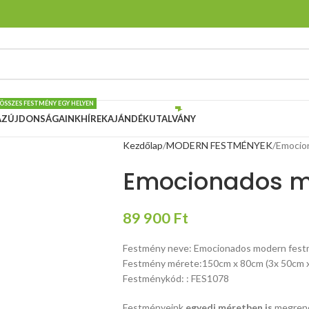
 ÖSSZES FESTMÉNY EGY HELYEN
ÁZ
ÚJDONSÁGAINK
HÍREK
AJÁNDÉKUTALVÁNY
Kezdőlap
MODERN FESTMÉNYEK
Emocio
Emocionados m
89 900
Ft
Festmény neve: Emocionados modern fes
Festmény mérete:150cm x 80cm (3x 50cm 
Festménykód: : FES1078
Festményeink
egyedi méretben is
megrend