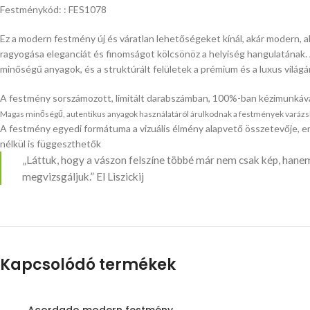
Festménykód: : FES1078
Ez a modern festmény új és váratlan lehetőségeket kínál, akár modern, ak
ragyogása eleganciát és finomságot kölcsönöz a helyiség hangulatának. 
minőségű anyagok, és a struktúrált felületek a prémium és a luxus vilá
A festmény sorszámozott, limitált darabszámban, 100%-ban kézimunkáva
Magas minőségű, autentikus anyagok használatáról árulkodnak a festmények varázslato
A festmény egyedi formátuma a vizuális élmény alapvető összetevője, er
nélkül is függeszthetők
„Láttuk, hogy a vászon felszíne többé már nem csak kép, hanem
megvizsgáljuk.” El Liszickij
Kapcsolódó termékek
Acordado modern festmény