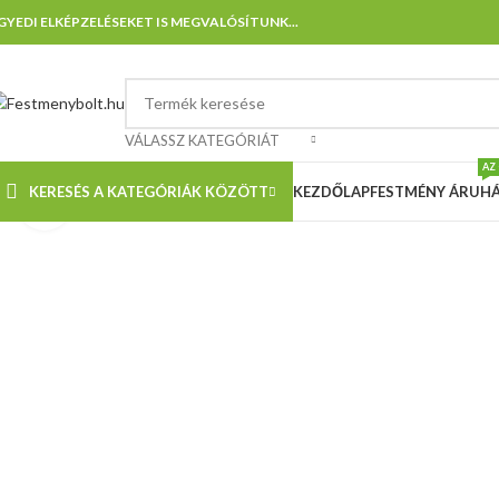
GYEDI ELKÉPZELÉSEKET IS MEGVALÓSÍTUNK...
VÁLASSZ KATEGÓRIÁT
AZ
KERESÉS A KATEGÓRIÁK KÖZÖTT
KEZDŐLAP
FESTMÉNY ÁRUH
Nagyításhoz kattints ide