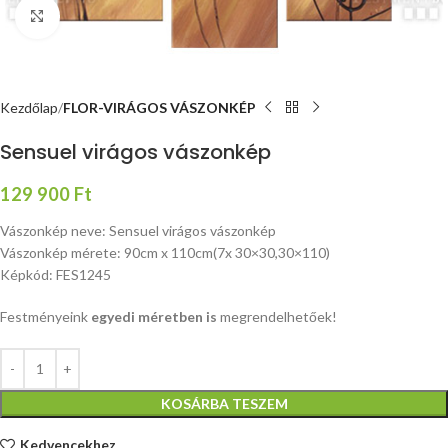
Nagyításhoz kattints ide
Kezdőlap
FLOR-VIRÁGOS VÁSZONKÉP
Sensuel virágos vászonkép
129 900
Ft
Vászonkép neve: Sensuel virágos vászonkép
Vászonkép mérete: 90cm x 110cm(7x 30×30,30×110)
Képkód: FES1245
Festményeink
egyedi méretben is
megrendelhetőek!
KOSÁRBA TESZEM
Kedvencekhez