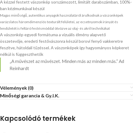
A kézzel festett vászonkép sorszámozott, limitált darabszámban, 100%-
ban kézimunkával készül
Magas minőségű, autentikus anyagok használatáról árulkodnak a vászonképek
varázslatos háromdimenziós texturált felületei, az ecsetnyomok irányát és
lendületét is feltáró festésmóddal ötvözve az olaj- és akril technikákat
A vászonkép egyedi formátuma a vizuális élmény alapvető
összetevője, eredeti festővászonra készül borovi fenyő vakkeretre
feszítve, hátoldali tűzéssel. A vászonképek így hagyományos képkeret
nélkül is függeszthetők
„A művészet az művészet. Minden más az minden más.” Ad
Reinhardt
Vélemények (0)
Minőségi garancia & Gy.I.K.
Kapcsolódó termékek