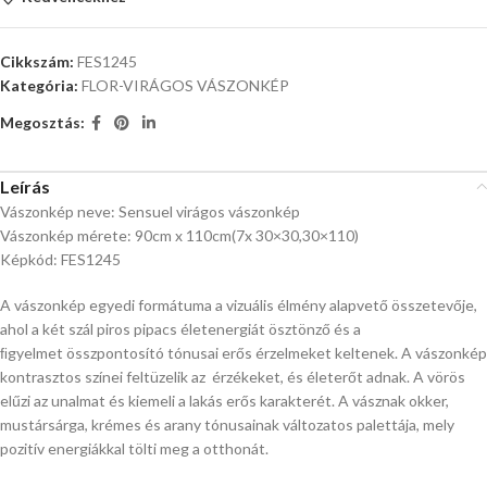
Cikkszám:
FES1245
Kategória:
FLOR-VIRÁGOS VÁSZONKÉP
Megosztás:
Leírás
Vászonkép neve: Sensuel virágos vászonkép
Vászonkép mérete: 90cm x 110cm(7x 30×30,30×110)
Képkód: FES1245
A vászonkép egyedi formátuma a vizuális élmény alapvető összetevője,
ahol a két szál piros pipacs életenergiát ösztönző és a
ﬁgyelmet összpontosító tónusai erős érzelmeket keltenek. A vászonkép
kontrasztos színei feltüzelik az érzékeket, és életerőt adnak. A vörös
elűzi az unalmat és kiemeli a lakás erős karakterét. A vásznak okker,
mustársárga, krémes és arany tónusainak változatos palettája, mely
pozitív energiákkal tölti meg a otthonát.