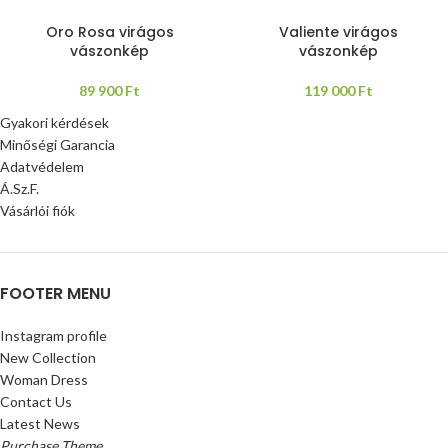
Oro Rosa virágos
Valiente virágos
vászonkép
vászonkép
89 900
Ft
119 000
Ft
Gyakori kérdések
Minőségi Garancia
Adatvédelem
Á.Sz.F.
Vásárlói fiók
FOOTER MENU
Instagram profile
New Collection
Woman Dress
Contact Us
Latest News
Purchase Theme