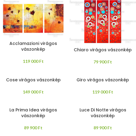
Acclamazioni virágos
vászonkép
Chiaro virágos vászonkép
119 000
Ft
79 900
Ft
Cose virágos vászonkép
Giro virágos vászonkép
149 000
Ft
119 000
Ft
La Prima Idea virágos
Luce Di Notte virágos
vászonkép
vászonkép
89 900
Ft
89 900
Ft