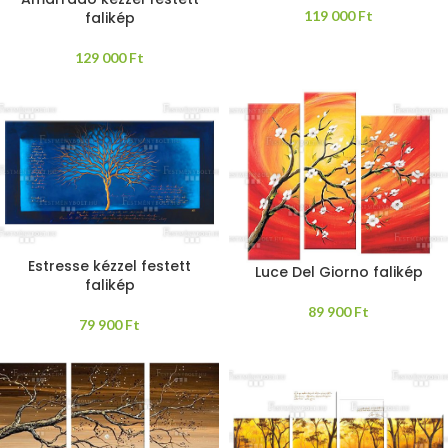
119 000
Ft
falikép
129 000
Ft
Estresse kézzel festett
Luce Del Giorno falikép
falikép
89 900
Ft
79 900
Ft