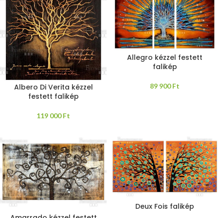
Allegro kézzel festett
falikép
89 900
Ft
Albero Di Verita kézzel
festett falikép
119 000
Ft
Deux Fois falikép
Amarrado kézzel festett