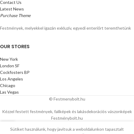
Contact Us
Latest News
Purchase Theme
Festmények, melyekkel igazán exkluzív, egyedi enteriőrt teremthetünk
OUR STORES
New York
London SF
Cockfosters BP
Los Angeles
Chicago
Las Vegas
© Festmenybolt.hu
Kézzel festett festmények, faliképek és lakásdekorációs vászonképek
Festménybolt.hu
0
Sütiket használunk, hogy javítsuk a weboldalunkon tapasztalt
báruház
Kosár