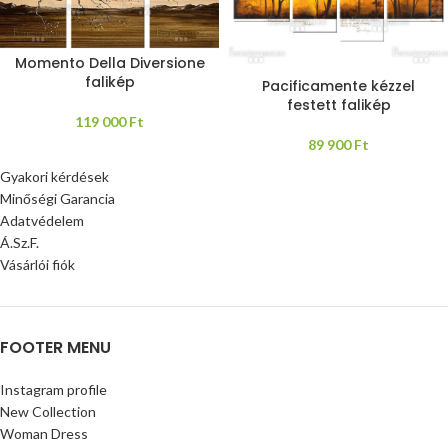
Momento Della Diversione
falikép
Pacificamente kézzel
festett falikép
119 000
Ft
89 900
Ft
Gyakori kérdések
Minőségi Garancia
Adatvédelem
Á.Sz.F.
Vásárlói fiók
FOOTER MENU
Instagram profile
New Collection
Woman Dress