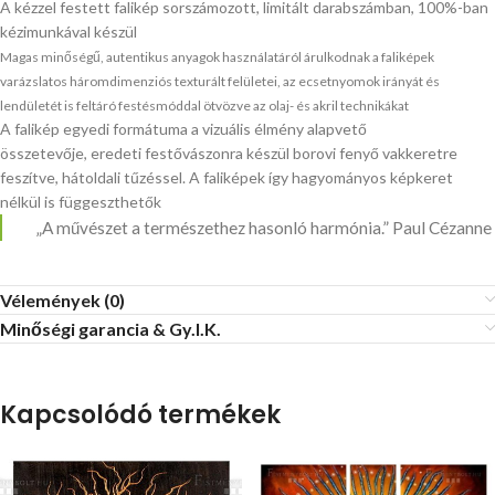
A kézzel festett falikép sorszámozott, limitált darabszámban, 100%-ban
kézimunkával készül
Magas minőségű, autentikus anyagok használatáról árulkodnak a faliképek
varázslatos háromdimenziós texturált felületei, az ecsetnyomok irányát és
lendületét is feltáró festésmóddal ötvözve az olaj- és akril technikákat
A falikép egyedi formátuma a vizuális élmény alapvető
összetevője, eredeti festővászonra készül borovi fenyő vakkeretre
feszítve, hátoldali tűzéssel. A faliképek így hagyományos képkeret
nélkül is függeszthetők
„A művészet a természethez hasonló harmónia.” Paul Cézanne
Vélemények (0)
Minőségi garancia & Gy.I.K.
Kapcsolódó termékek