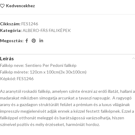
Kedvencekhez
Cikkszám:
FES1246
Kategória:
ALBERO-FÁS FALIKÉPEK
Megosztás:
Leírás
Falikép neve: Sentiero Per Pedoni falikép
Falikép mérete: 120cm x 100cm(3x 30x100cm)
Képkód: FES1246
Az aranytól roskadó falikép, amelyen szinte érezni az erdő illatát, hallani a
madarakat miközben simogatja arcunkat a tavaszi napsugár. A ragyogó
arany és a gazdagon struktúrált felület a prémium és a luxus világának
impresszív megjelenését adják ennek a kézzel festett faliképnek. Ezzel a
faliképpel otthonát meleggé és barátságossá varázsolhatja, hiszen
színeivel pozitív és mély érzéseket, harmóniát hordoz.