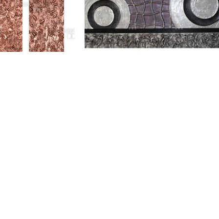
Sconcertato modern festmény
99 000
Ft
ern festmény
 000
Ft
OUR ST
mények, melyekkel igazán exkluzív, egyedi enteriőrt
mthetünk
New York
London S
Cockfost
Los Ange
Chicago
Las Vega