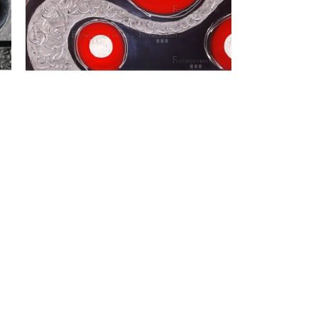
Sottile modern festmény
99 000
Ft
ORES
F
ers BP
les
s