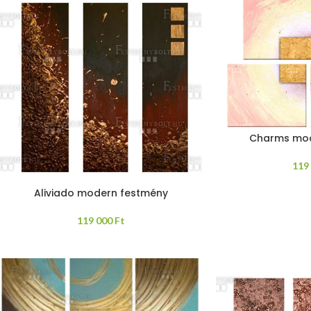
Charms mod
119
Aliviado modern festmény
119 000
Ft