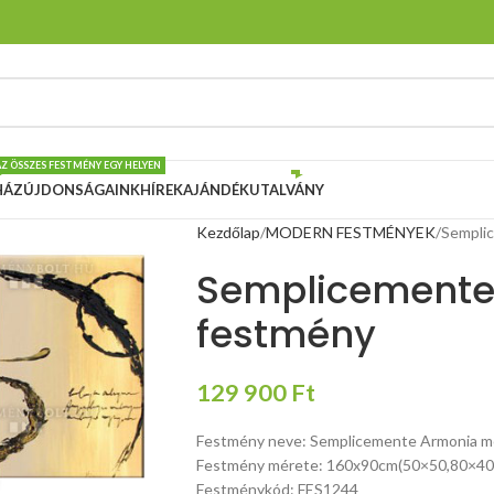
AZ ÖSSZES FESTMÉNY EGY HELYEN
HÁZ
ÚJDONSÁGAINK
HÍREK
AJÁNDÉKUTALVÁNY
Kezdőlap
MODERN FESTMÉNYEK
Sempli
Semplicemente
festmény
129 900
Ft
Festmény neve: Semplicemente Armonia m
Festmény mérete: 160x90cm(50×50,80×40
Festménykód: FES1244