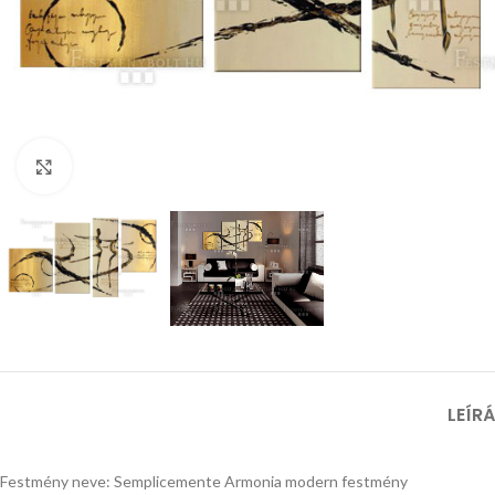
Nagyításhoz kattints ide
LEÍR
Festmény neve: Semplicemente Armonia modern festmény