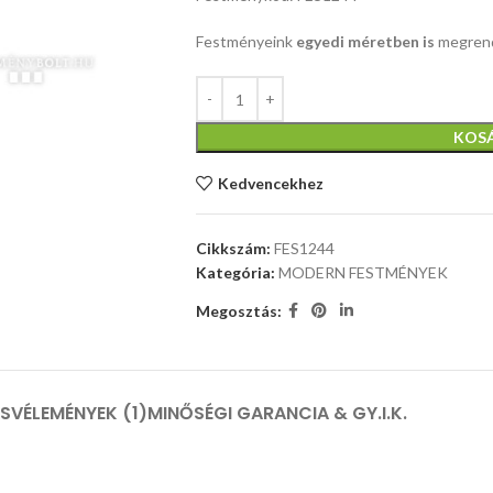
Festményeink
egyedi méretben is
megrend
KOS
Kedvencekhez
Cikkszám:
FES1244
Kategória:
MODERN FESTMÉNYEK
Megosztás:
ÁS
VÉLEMÉNYEK (1)
MINŐSÉGI GARANCIA & GY.I.K.