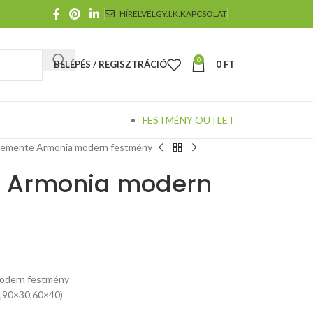
HÍRELVÉL
GY.I.K.
KAPCSOLAT
0
BELÉPÉS / REGISZTRÁCIÓ
0
FT
FESTMÉNY OUTLET
cemente Armonia modern festmény
 Armonia modern
odern festmény
,90×30,60×40)