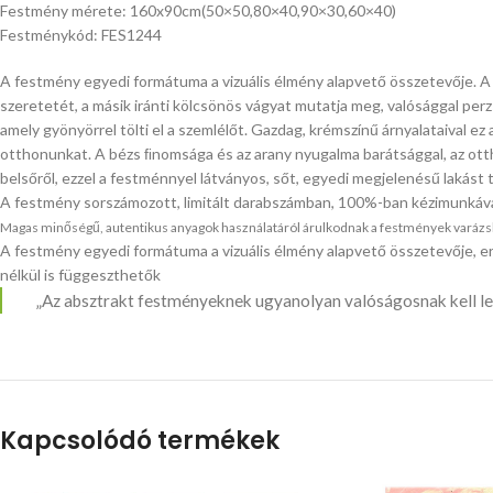
Festmény mérete: 160x90cm(50×50,80×40,90×30,60×40)
Festménykód: FES1244
A festmény egyedi formátuma a vizuális élmény alapvető összetevője. A 
szeretetét, a másik iránti kölcsönös vágyat mutatja meg, valósággal perz
amely gyönyörrel tölti el a szemlélőt. Gazdag, krémszínű árnyalataival 
otthonunkat. A bézs ﬁnomsága és az arany nyugalma barátsággal, az otth
belsőről, ezzel a festménnyel látványos, sőt, egyedi megjelenésű lakást
A festmény sorszámozott, limitált darabszámban, 100%-ban kézimunkáva
Magas minőségű, autentikus anyagok használatáról árulkodnak a festmények varázslato
A festmény egyedi formátuma a vizuális élmény alapvető összetevője, er
nélkül is függeszthetők
„Az absztrakt festményeknek ugyanolyan valóságosnak kell lenn
Kapcsolódó termékek