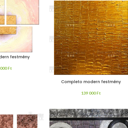
ern festmény
 000
Ft
Completo modern festmény
139 000
Ft