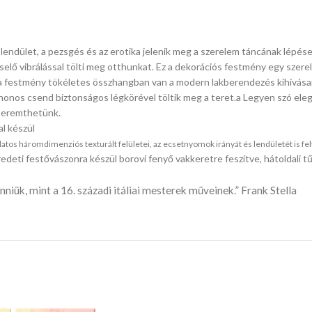
lendület, a pezsgés és az erotika jelenik meg a szerelem táncának lépé
selő vibrálással tölti meg otthunkat. Ez a dekorációs festmény egy szere
ez a festmény tökéletes összhangban van a modern lakberendezés kihívásai
onos csend biztonságos légkörével töltik meg a teret.a Legyen szó elegá
 teremthetünk.
l készül
s háromdimenziós texturált felületei, az ecsetnyomok irányát és lendületét is feltá
edeti festővászonra készül borovi fenyő vakkeretre feszítve, hátoldali
iük, mint a 16. századi itáliai mesterek műveinek.” Frank Stella