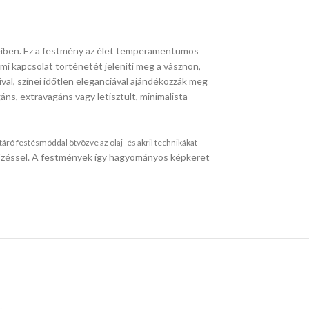
seiben. Ez a festmény az élet temperamentumos
lmi kapcsolat történetét jeleníti meg a vásznon,
val, színei időtlen eleganciával ajándékozzák meg
ns, extravagáns vagy letisztult, minimalista
ró festésmóddal ötvözve az olaj- és akril technikákat
 tűzéssel. A festmények így hagyományos képkeret