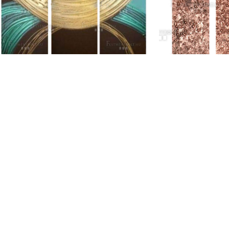
Énérgico modern festmény
129 000
Ft
Movido mod
119
Gyakori kérdések
Fest
Minőségi Garancia
tere
Adatvédelem
Á.Sz.F.
Vásárlói fiók