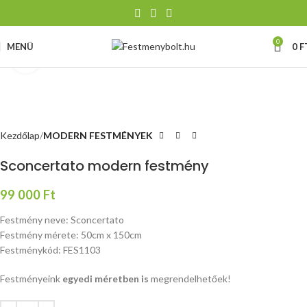
0
MENÜ
0
F
Nagyításhoz kattints ide
Kezdőlap
MODERN FESTMÉNYEK
Sconcertato modern festmény
99 000
Ft
Festmény neve: Sconcertato
Festmény mérete: 50cm x 150cm
Festménykód: FES1103
Festményeink
egyedi méretben is
megrendelhetőek!